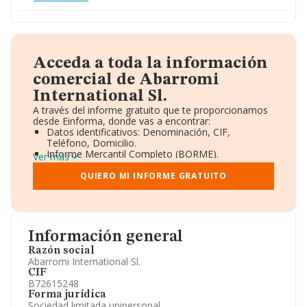
Acceda a toda la información
comercial de Abarromi
International Sl.
A través del informe gratuito que te proporcionamos
desde Einforma, donde vas a encontrar:
Datos identificativos: Denominación, CIF,
Teléfono, Domicilio.
Informe Mercantil Completo (BORME).
Ver más
Gráficos de Evolución Ventas y Empleados.
Consejo de Administración y Administradores.
QUIERO MI INFORME GRATUITO
Directivos y Ejecutivos.
Accionistas.
Participaciones y Vinculaciones en otras empresas.
Artículos de prensa publicados sobre la empresa.
Información oficial y registral complementaria.
Información general
Razón social
Abarromi International Sl.
CIF
B72615248
Forma jurídica
Sociedad limitada unipersonal