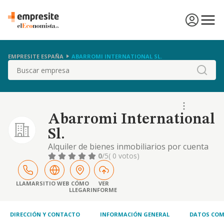
EMPRESITE ESPAÑA
ABARROMI INTERNATIONAL SL.
Buscar
Abarromi International
Sl.
Alquiler de bienes inmobiliarios por cuenta
propia
0
/5
( 0 votos)
LLAMAR
SITIO WEB
CÓMO
VER
LLEGAR
INFORME
DIRECCIÓN Y CONTACTO
INFORMACIÓN GENERAL
DATOS COM