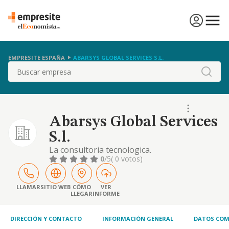
EMPRESITE ESPAÑA
ABARSYS GLOBAL SERVICES S.L.
Buscar
Abarsys Global Services
S.l.
La consultoria tecnologica.
0
/5
( 0 votos)
LLAMAR
SITIO WEB
CÓMO
VER
LLEGAR
INFORME
DIRECCIÓN Y CONTACTO
INFORMACIÓN GENERAL
DATOS COM