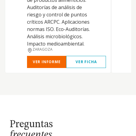
de productos alimenticios.
L
Auditorías de análisis de
E
riesgo y control de puntos
críticos ARCPC. Aplicaciones
normas ISO. Eco-Auditorías.
E
Análisis microbiológicos.
Impacto medioambiental.
ZARAGOZA
VER INFORME
VER FICHA
Preguntas
frecuentes