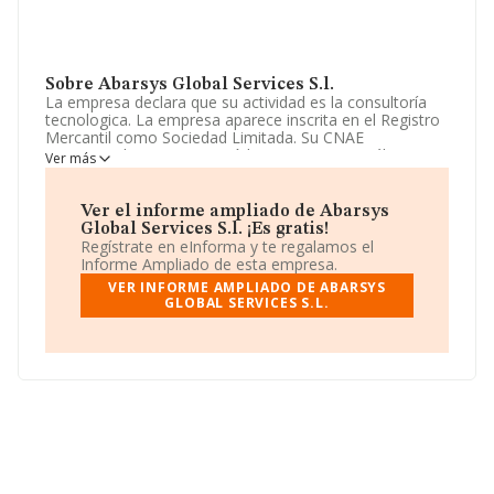
Sobre Abarsys Global Services S.l.
La empresa declara que su actividad es la consultoría
tecnologica. La empresa aparece inscrita en el Registro
Mercantil como Sociedad Limitada. Su CNAE
corresponde a 7120 con código 'Ensayos y análisis
Ver más
técnicos'. La sociedad no tiene actividad en mercados
exteriores.
Ver el informe ampliado de Abarsys
En base a la Recomendación 2003/361/CE de la
Global Services S.l. ¡Es gratis!
Comisión, de 6 de mayo de 2003, sobre la definición de
Regístrate en eInforma y te regalamos el
microempresas, pequeñas y medianas empresas, la
Informe Ampliado de esta empresa.
compañía se puede calificar como microempresa. En
VER INFORME AMPLIADO DE ABARSYS
relación con el rendimiento en 2019, ha decrecido un
GLOBAL SERVICES S.L.
24% en ventas. En el último año el número de
empleados ha permanecido igual y teniendo en cuenta
la información a disposición de INFORMA, ha contado
con un número de empleados inferior a la media de
sector.
Para ponerse en contacto con sus oficinas, la empresa
facilita el número de teléfono 935903955 y la dirección
de correo es
adrian.martin-caro@abarsys.com
.
La empresa
Abarsys Global Services S.L
, con NIF