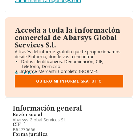
adrian.martin-caro@abarsys.com
Acceda a toda la información
comercial de Abarsys Global
Services S.l.
A través del informe gratuito que te proporcionamos
desde Einforma, donde vas a encontrar:
Datos identificativos: Denominación, CIF,
Teléfono, Domicilio.
Informe Mercantil Completo (BORME).
Ver más
Gráficos de Evolución Ventas y Empleados.
Consejo de Administración y Administradores.
QUIERO MI INFORME GRATUITO
Directivos y Ejecutivos.
Accionistas.
Participaciones y Vinculaciones en otras empresas.
Artículos de prensa publicados sobre la empresa.
Información oficial y registral complementaria.
Información general
Razón social
Abarsys Global Services S.l.
CIF
B64730666
Forma jurídica