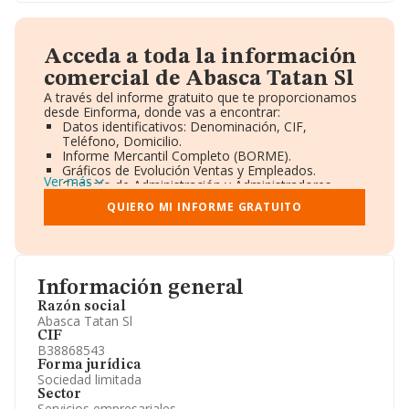
Acceda a toda la información
comercial de Abasca Tatan Sl
A través del informe gratuito que te proporcionamos
desde Einforma, donde vas a encontrar:
Datos identificativos: Denominación, CIF,
Teléfono, Domicilio.
Informe Mercantil Completo (BORME).
Gráficos de Evolución Ventas y Empleados.
Ver más
Consejo de Administración y Administradores.
Directivos y Ejecutivos.
QUIERO MI INFORME GRATUITO
Accionistas.
Participaciones y Vinculaciones en otras empresas.
Artículos de prensa publicados sobre la empresa.
Información oficial y registral complementaria.
Información general
Razón social
Abasca Tatan Sl
CIF
B38868543
Forma jurídica
Sociedad limitada
Sector
Servicios empresariales