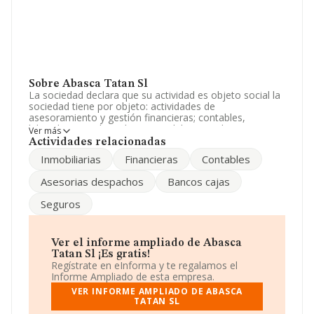
Sobre Abasca Tatan Sl
La sociedad declara que su actividad es objeto social la
sociedad tiene por objeto: actividades de
asesoramiento y gestión financieras; contables,
laborales, social, juridicas, inmobiliarias, tributarias,
Ver más
franquicias y de seguros. 2. la compra, venta; adquisic.
Actividades relacionadas
La empresa aparece inscrita en el Registro Mercantil
Inmobiliarias
Financieras
Contables
como Sociedad Limitada. La actividad de referencia
CNAE corresponde a '%cnae%', cuyo Código es 7020.
Asesorias despachos
Bancos cajas
La empresa no tiene actividad en mercados exteriores.
Seguros
Acerca del rendimiento de la compañía en 2024, ha
tenido un descenso en ventas del 29%.
La compañía
Abasca Tatan S.L
, con NIF B38868543,
Ver el informe ampliado de Abasca
está situada en Calle Rubén Marichal López núm. 70 9 2
Tatan Sl ¡Es gratis!
Iz, (38004), Santa Cruz De Tenerife, Islas Canarias.
Regístrate en eInforma y te regalamos el
Informe Ampliado de esta empresa.
En base a la información de la que dispone INFORMA
VER INFORME AMPLIADO DE ABASCA
sobre 72.271 compañías, la facturación en el ámbito
TATAN SL
nacional alcanza los 15.184 millones de euros y se