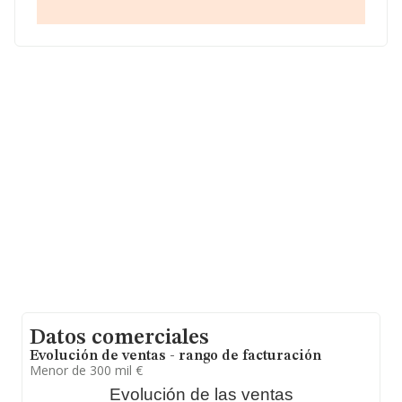
calcula un promedio de facturación de 210 mil euros
entre todas las compañías, encontrándose la
facturación de la empresa por encima del promedio.
Teniendo en cuenta la información sobre Santa Cruz De
Tenerife, en la base de datos de INFORMA aparecen
1161 empresas, cuyas ventas han obtenido los 81
millones de euros. Como información adicional de
interés, la antigüedad alcanza los 13 años desde la
constitución. La media de empleados de las empresas
es de 2.
Datos comerciales
Evolución de ventas - rango de facturación
Menor de 300 mil €
Evolución de las ventas