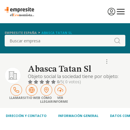
EMPRESITE ESPAÑA
ABASCA TATAN SL
Buscar
Abasca Tatan Sl
Objeto social la sociedad tiene por objeto:
actividades de asesoramiento y gestion
0
/5
( 0 votos)
financieras; contables, laborales, social,
juridicas, inmobiliarias, tributarias,
franquicias y de seguros. 2. la compra, venta;
LLAMAR
SITIO WEB
CÓMO
VER
LLEGAR
INFORME
adquisic
DIRECCIÓN Y CONTACTO
INFORMACIÓN GENERAL
DATOS COM