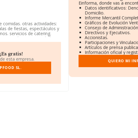
Einforma, donde vas a encont
Datos identificativos: Den
Domicilio.
Informe Mercantil Comple
Gráficos de Evolución Ven
e comidas. otras actividades:
Consejo de Administración
alas de fiestas, espectáculos y
Directivos y Ejecutivos.
os. servicios de catering.
Accionistas.
o Mercantil como Sociedad
Participaciones y Vinculac
%', cuyo Código es 5611. No
Artículos de prensa public
Información oficial y regis
Es gratis!
omicilio social establecido en
 de esta empresa.
QUIERO MI I
, Madrid.
PFOOD SL.
42.938 empresas, en el ámbito
os y la media de facturación de
ecto a la información de la
constan 26093 empresas,
te, para completar los datos
igüedad alcanza los 12 años