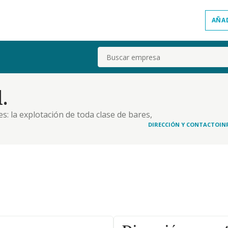
AÑA
Buscar
.
s: la explotación de toda clase de bares,
culos y demás establecimientos de actividades
DIRECCIÓN Y CONTACTO
IN
. organización de eventos