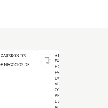
 CASERON DE
ALIANZA DE ORO SL
EXPLOTACION DE SERVICIOS
E NEGOCIOS DE
HOSTELERIA EN GENERAL.
FABRICACION IMPORTACION
EXPORTACION, REPRESENTA
ALMACENAMIENTO Y
COMERCIALIZACION POR C
PROPIA Y AJENA DE TODA CL
DE PRODUCTOS DE LA
ALIMENTACION. ETC.