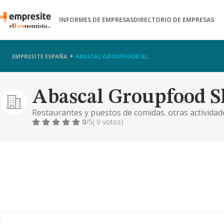
INFORMES DE EMPRESAS
DIRECTORIO DE EMPRESAS
EMPRESITE ESPAÑA
ABASCAL GROUPFOOD SL.
Abascal Groupfood Sl
Restaurantes y puestos de comidas. otras actividade
restaurantes, cafeterías, salas de fiestas, espectá
0
/5
( 0 votos)
relacionadas con los mismos. servicios de catering