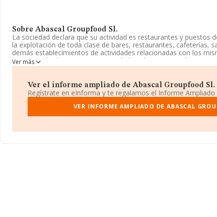
Sobre Abascal Groupfood Sl.
La sociedad declara que su actividad es restaurantes y puestos d
la explotación de toda clase de bares, restaurantes, cafeterías, s
demás establecimientos de actividades relacionadas con los mism
organización de eventos. La sociedad está inscrita en el Registr
Ver más
Limitada. La actividad de referencia CNAE corresponde a '%cnae
realiza actividad de importación y/o exportación.
Ver el informe ampliado de Abascal Groupfood Sl. ¡
La empresa
Abascal Groupfood S.L
, CIF B10598209, tiene su d
Regístrate en eInforma y te regalamos el Informe Ampliado
Calle José Abascal núm. 26 Bj, (28003), en el municipio de Madrid
VER INFORME AMPLIADO DE ABASCAL GROU
En relación con el sector y disponiendo de los datos de hasta 1
nacional la facturación alcanza la cifra de 31.947 millones de eur
ventas entre todas las compañías alcanza los 223 mil euros. Resp
provincia (hablamos de Madrid), en la base de datos INFORMA 
cuyas ventas han obtenido los 8.671 millones de euros. Finalmen
de sector la media de empleados de las empresas es de 3; la ant
desde la constitución.