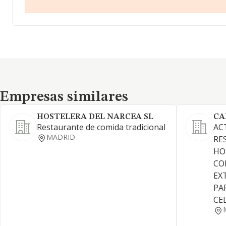
Empresas similares
Empresas similares
HOSTELERA DEL NARCEA SL
CA
Restaurante de comida tradicional
AC
MADRID
RE
HO
CO
EX
PA
CE