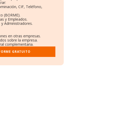
rar:
ominación, CIF, Teléfono,
to (BORME).
tas y Empleados.
 y Administradores.
iones en otras empresas.
ados sobre la empresa.
tral complementaria.
NFORME GRATUITO