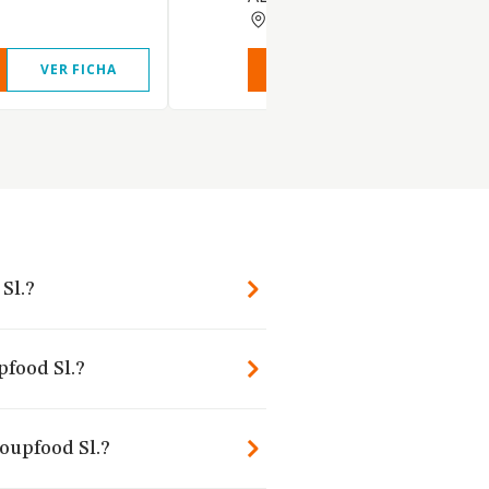
MADRID
VER FICHA
VER INFORME
VER FIC
Sl.?
pfood Sl.?
roupfood Sl.?