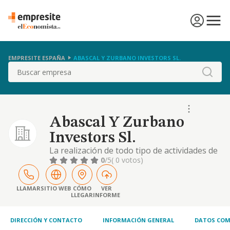
EMPRESITE ESPAÑA
ABASCAL Y ZURBANO INVESTORS SL.
Buscar
Abascal Y Zurbano
Investors Sl.
La realización de todo tipo de actividades de
carácter inmobiliario, en especial las
0
/5
( 0 votos)
relativas a la adquisición, tenencia,
arrendamiento, enajenación, promoción,
rehabilitación y explotación por cualquier
LLAMAR
SITIO WEB
CÓMO
VER
LLEGAR
INFORME
título de toda clase de bienes inmuebles, así
como la construcción, instalaciones y...
DIRECCIÓN Y CONTACTO
INFORMACIÓN GENERAL
DATOS COM