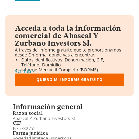
Acceda a toda la información
comercial de Abascal Y
Zurbano Investors Sl.
A través del informe gratuito que te proporcionamos
desde Einforma, donde vas a encontrar:
Datos identificativos: Denominación, CIF,
Teléfono, Domicilio.
Informe Mercantil Completo (BORME).
Ver más
Gráficos de Evolución Ventas y Empleados.
Consejo de Administración y Administradores.
QUIERO MI INFORME GRATUITO
Directivos y Ejecutivos.
Accionistas.
Participaciones y Vinculaciones en otras empresas.
Artículos de prensa publicados sobre la empresa.
Información oficial y registral complementaria.
Información general
Razón social
Abascal Y Zurbano Investors Sl.
CIF
B75782755
Forma jurídica
Sociedad limitada unipersonal