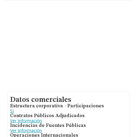
nacional alcanza los 7.139 millones de euros y la media
de facturación de ventas entre todas las compañías
alcanza los 105 mil euros. En relación con la
información de la provincia de Madrid, en la base de
datos de INFORMA aparecen 16384 empresas, con
ventas de hasta 4.260 millones de euros. Con el fin de
ampliar la información relativa a las compañías, la
media de empleados de las empresas es de 1; la
antigüedad alcanza los 13 años desde la constitución.
Datos comerciales
Estructura corporativa - Participaciones
SI
Contratos Públicos Adjudicados
Ver Información
Incidencias de Fuentes Públicas
Ver Información
Operaciones Internacionales