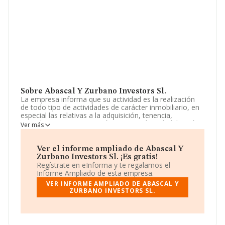
Sobre Abascal Y Zurbano Investors Sl.
La empresa informa que su actividad es la realización
de todo tipo de actividades de carácter inmobiliario, en
especial las relativas a la adquisición, tenencia,
arrendamiento, enajenación, promoción, rehabilitación
Ver más
y explotación por cualquier título de toda clase de
bienes inmuebles, así como la construcción,
instalaciones y.. La empresa es una Sociedad Limitada.
Ver el informe ampliado de Abascal Y
Tiene CNAE: 6811 - '%cnae%'. No realiza actividad de
Zurbano Investors Sl. ¡Es gratis!
importación y/o exportación.
Regístrate en eInforma y te regalamos el
Informe Ampliado de esta empresa.
La sociedad
Abascal y Zurbano Investors S.L
, CIF
VER INFORME AMPLIADO DE ABASCAL Y
B75782755, está situada en Calle Miguel Ángel núm. 21
ZURBANO INVESTORS SL.
Bj B, (28010), Madrid, Madrid.
En relación con el sector y disponiendo de los datos de
hasta 67.991 empresas, la facturación en el ámbito