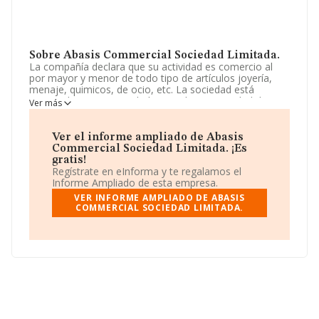
Sobre Abasis Commercial Sociedad Limitada.
La compañía declara que su actividad es comercio al
por mayor y menor de todo tipo de artículos joyería,
menaje, quimicos, de ocio, etc. La sociedad está
registrada como Sociedad Limitada. La actividad de
Ver más
referencia CNAE corresponde a '%cnae%', cuyo Código
es 4682. La empresa no tiene actividad en mercados
exteriores.
Ver el informe ampliado de Abasis
Commercial Sociedad Limitada. ¡Es
Su teléfono es 985275448.
gratis!
Regístrate en eInforma y te regalamos el
La compañía
Abasis Commercial Sociedad
Informe Ampliado de esta empresa.
Limitada
, B33414681, se encuentra en Calle Palacio
VER INFORME AMPLIADO DE ABASIS
Valdes núm. 3, (33002), Oviedo, Asturias.
COMMERCIAL SOCIEDAD LIMITADA.
Con los datos a disposición de INFORMA sobre 6.263
empresas pertenecientes al sector, a nivel nacional la
facturación asciende a 14.388 millones de euros y se
estima que el promedio de la facturación entre todas
las empresas es de 2 millones de euros. Respecto a la
información de la provincia (hablamos de Asturias), en
la base de datos INFORMA constan 101 empresas,
cuyas ventas han alcanzado los 307 millones de euros.
Con el fin de ampliar la información relativa a las