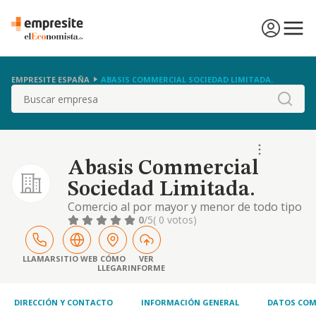
EMPRESITE ESPAÑA
ABASIS COMMERCIAL SOCIEDAD LIMITADA.
Buscar
Abasis Commercial
Sociedad Limitada.
Comercio al por mayor y menor de todo tipo
de articulos joyeria, menaje, quimicos, de
0
/5
( 0 votos)
ocio, etc.
LLAMAR
SITIO WEB
CÓMO
VER
LLEGAR
INFORME
DIRECCIÓN Y CONTACTO
INFORMACIÓN GENERAL
DATOS COM