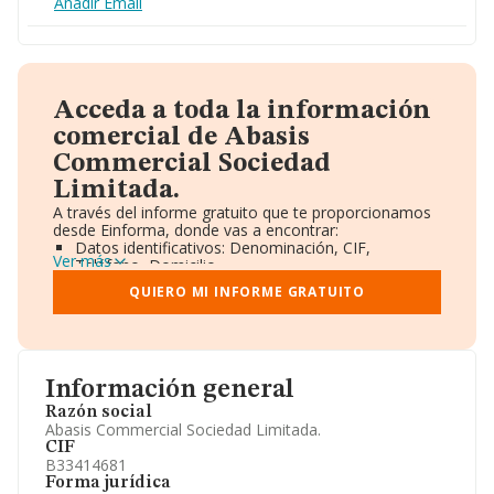
Añadir Email
Acceda a toda la información
comercial de Abasis
Commercial Sociedad
Limitada.
A través del informe gratuito que te proporcionamos
desde Einforma, donde vas a encontrar:
Datos identificativos: Denominación, CIF,
Ver más
Teléfono, Domicilio.
Informe Mercantil Completo (BORME).
QUIERO MI INFORME GRATUITO
Gráficos de Evolución Ventas y Empleados.
Consejo de Administración y Administradores.
Directivos y Ejecutivos.
Accionistas.
Participaciones y Vinculaciones en otras empresas.
Información general
Artículos de prensa publicados sobre la empresa.
Información oficial y registral complementaria.
Razón social
Abasis Commercial Sociedad Limitada.
CIF
B33414681
Forma jurídica