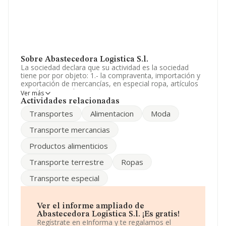
Sobre Abastecedora Logistica S.l.
La sociedad declara que su actividad es la sociedad
tiene por por objeto: 1.- la compraventa, importación y
exportación de mercancías, en especial ropa, artículos
escolares y productos alimenticios, por cuenta propia o
Ver más
de terceros. 2.- el transporte terrestre. La empresa está
Actividades relacionadas
registrada como Sociedad Limitada. Su CNAE
Transportes
Alimentacion
Moda
corresponde a 4642 con código 'Comercio al por mayor
de prendas de vestir y calzado'. La compañía no tiene
Transporte mercancias
actividad en mercados exteriores.
Productos alimenticios
La empresa española
Abastecedora Logistica S.L
,
con número de identificación fiscal B54286901, se
Transporte terrestre
Ropas
encuentra en Calle Quart núm. 28 Plt 2 A, (46001), en el
municipio de Valencia, Comunidad Valenciana.
Transporte especial
En base a la información de la que dispone INFORMA
sobre 19.519 compañías, en el ámbito nacional la
facturación alcanza la cifra de 34.554 millones de euros
Ver el informe ampliado de
y la media de facturación de ventas entre todas las
Abastecedora Logistica S.l. ¡Es gratis!
compañías alcanza los 1 millón de euros. Respecto a la
Regístrate en eInforma y te regalamos el