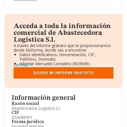
Acceda a toda la información
comercial de Abastecedora
Logistica S.l.
A través del informe gratuito que te proporcionamos
desde Einforma, donde vas a encontrar:
Datos identificativos: Denominación, CIF,
Teléfono, Domicilio.
Informe Mercantil Completo (BORME).
Ver más
Gráficos de Evolución Ventas y Empleados.
Consejo de Administración y Administradores.
QUIERO MI INFORME GRATUITO
Directivos y Ejecutivos.
Accionistas.
Participaciones y Vinculaciones en otras empresas.
Artículos de prensa publicados sobre la empresa.
Información oficial y registral complementaria.
Información general
Razón social
Abastecedora Logistica S.l.
CIF
B54286901
Forma jurídica
Sociedad limitada