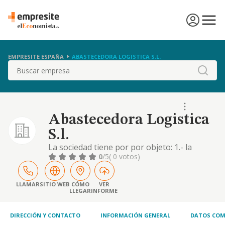
EMPRESITE ESPAÑA
ABASTECEDORA LOGISTICA S.L.
Buscar
Abastecedora Logistica
S.l.
La sociedad tiene por por objeto: 1.- la
compraventa, importacion y exportacion de
0
/5
( 0 votos)
mercancias, en especial ropa, articulos
escolares y productos alimenticios, por
cuenta propia o de terceros. 2.- el transporte
LLAMAR
SITIO WEB
CÓMO
VER
LLEGAR
INFORME
terrestre
DIRECCIÓN Y CONTACTO
INFORMACIÓN GENERAL
DATOS COM