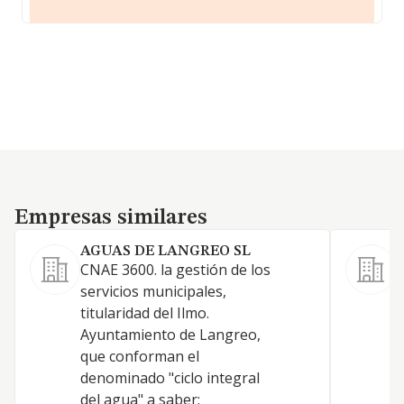
Empresas similares
Empresas similares
AGUAS DE LANGREO SL
CNAE 3600. la gestión de los
servicios municipales,
C
titularidad del Ilmo.
a
Ayuntamiento de Langreo,
que conforman el
denominado "ciclo integral
del agua" a saber: