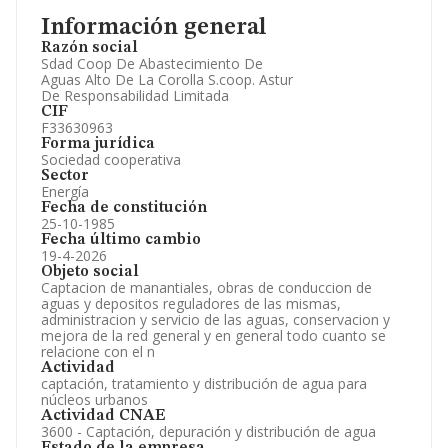
Consejo de Administración y Administradores.
Información general
Directivos y Ejecutivos.
Accionistas.
Razón social
Participaciones y Vinculaciones en otras empresas.
Sdad Coop De Abastecimiento De
Artículos de prensa publicados sobre la empresa.
Aguas Alto De La Corolla S.coop. Astur
Información oficial y registral complementaria.
De Responsabilidad Limitada
CIF
F33630963
Forma jurídica
Sociedad cooperativa
Sector
Energía
Fecha de constitución
25-10-1985
Fecha último cambio
19-4-2026
Objeto social
Captacion de manantiales, obras de conduccion de
aguas y depositos reguladores de las mismas,
administracion y servicio de las aguas, conservacion y
mejora de la red general y en general todo cuanto se
relacione con el n
Actividad
captación, tratamiento y distribución de agua para
núcleos urbanos
Actividad CNAE
3600 - Captación, depuración y distribución de agua