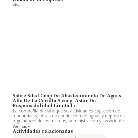
Estado de la empresa
Viva
Sobre Sdad Coop De Abastecimiento De Aguas
Alto De La Corolla S.coop. Astur De
Responsabilidad Limitada
La compañía declara que su actividad es captacion de
manantiales, obras de conduccion de aguas y depositos
reguladores de las mismas, administración y servicio de
las aguas, conservación y mejora de la red general y en
Ver más
general todo cuanto se relacione con el n. La empresa
Actividades relacionadas
es una Cooperativa. Clasifica su actividad CNAE como