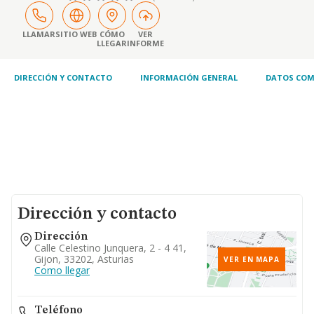
reguladores de las mismas, administracion y
servicio de las aguas, conservacion y mejora
de la red general y en general todo cuanto
LLAMAR
SITIO WEB
CÓMO
VER
LLEGAR
INFORME
se relacione con el n
DIRECCIÓN Y CONTACTO
INFORMACIÓN GENERAL
DATOS COM
Dirección y contacto
Dirección
Calle Celestino Junquera, 2 - 4 41,
Gijon, 33202, Asturias
VER EN MAPA
Como llegar
Teléfono