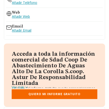
Añadir Teléfono
Web
Añadir Web
Email
Añadir Email
Acceda a toda la información
comercial de Sdad Coop De
Abastecimiento De Aguas
Alto De La Corolla S.coop.
Astur De Responsabilidad
Limitada
Ver más
A través del informe gratuito que te proporcionamos
desde Einforma, donde vas a encontrar:
QUIERO MI INFORME GRATUITO
Datos identificativos: Denominación, CIF,
Teléfono, Domicilio.
Informe Mercantil Completo (BORME).
Gráficos de Evolución Ventas y Empleados.