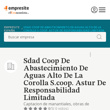
EMPRESITE
SDAD COOP DE ABASTECIMIENTO DE AGUAS ALTO DE LA
ESPAÑA
COROLLA S.COOP. ASTUR DE RESPONSABILIDAD LIMITADA
Buscar
Sdad Coop De
Abastecimiento De
Aguas Alto De La
Corolla S.coop. Astur De
Responsabilidad
Limitada
Captacion de manantiales, obras de
conduccion de aguas y depositos
0
/5
( 0 votos)