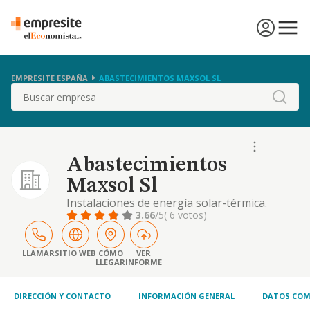
EMPRESITE ESPAÑA
ABASTECIMIENTOS MAXSOL SL
Buscar
Abastecimientos
Maxsol Sl
Instalaciones de energía solar-térmica.
3.66
/5
( 6 votos)
LLAMAR
SITIO WEB
CÓMO
VER
LLEGAR
INFORME
DIRECCIÓN Y CONTACTO
INFORMACIÓN GENERAL
DATOS COM