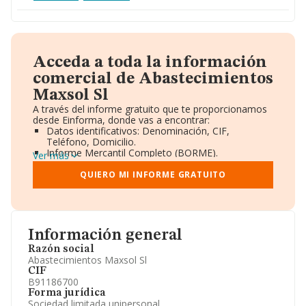
Acceda a toda la información
comercial de Abastecimientos
Maxsol Sl
A través del informe gratuito que te proporcionamos
desde Einforma, donde vas a encontrar:
Datos identificativos: Denominación, CIF,
Teléfono, Domicilio.
Informe Mercantil Completo (BORME).
Ver más
Gráficos de Evolución Ventas y Empleados.
Consejo de Administración y Administradores.
QUIERO MI INFORME GRATUITO
Directivos y Ejecutivos.
Accionistas.
Participaciones y Vinculaciones en otras empresas.
Artículos de prensa publicados sobre la empresa.
Información oficial y registral complementaria.
Información general
Razón social
Abastecimientos Maxsol Sl
CIF
B91186700
Forma jurídica
Sociedad limitada unipersonal