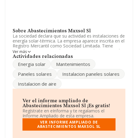
Sobre Abastecimientos Maxsol Sl
La sociedad declara que su actividad es instalaciones de
energía solar-térmica. La empresa aparece inscrita en el
Registro Mercantil como Sociedad Limitada. Tiene
CNAE: 4322 - 'Fontanería, instalaciones de sistemas de
Ver más
calefacción y aire acondicionado'. La sociedad no tiene
Actividades relacionadas
actividad en mercados exteriores.
Energia solar
Mantenimientos
Acerca de los empleados, ha contado con una
Paneles solares
Instalacion paneles solares
reducción del 25% y según los datos a disposición de
INFORMA, ha tenido un número de empleados por
Instalacion de aire
debajo de la media de sector.
El correo electrónico es
comercial@maxsol.es
.
Ver el informe ampliado de
La compañía
Abastecimientos Maxsol S.L
, NIF
Abastecimientos Maxsol Sl ¡Es gratis!
B91186700, tiene domicilio fiscal en Calle Cartografia
Regístrate en eInforma y te regalamos el
Pq. Empresarial Nuevo Torne núm. 35, (41015), en el
Informe Ampliado de esta empresa.
municipio de Sevilla, Andalucía.
VER INFORME AMPLIADO DE
ABASTECIMIENTOS MAXSOL SL
En relación con el sector y disponiendo de los datos de
hasta 30.641 empresas, en el ámbito nacional la