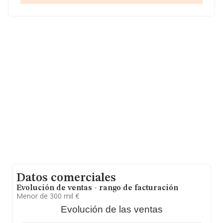
facturación alcanza la cifra de 9.687 millones de euros y
el promedio de la facturación de ventas entre todas las
compañías asciende a los 316 mil euros. En relación con
la información de la provincia de Sevilla, en la base de
datos INFORMA constan 1010 empresas, con ventas en
el año 2019 de 269 millones de euros. Como
información adicional de interés, la media de antigüedad
desde la constitución es de 19 años. Los empleados de
media son 3.
Datos comerciales
Evolución de ventas - rango de facturación
Menor de 300 mil €
Evolución de las ventas