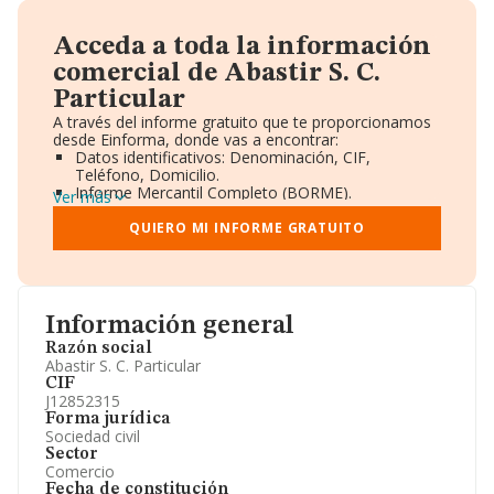
Acceda a toda la información
comercial de Abastir S. C.
Particular
A través del informe gratuito que te proporcionamos
desde Einforma, donde vas a encontrar:
Datos identificativos: Denominación, CIF,
Teléfono, Domicilio.
Informe Mercantil Completo (BORME).
Ver más
Gráficos de Evolución Ventas y Empleados.
Consejo de Administración y Administradores.
QUIERO MI INFORME GRATUITO
Directivos y Ejecutivos.
Accionistas.
Participaciones y Vinculaciones en otras empresas.
Artículos de prensa publicados sobre la empresa.
Información oficial y registral complementaria.
Información general
Razón social
Abastir S. C. Particular
CIF
J12852315
Forma jurídica
Sociedad civil
Sector
Comercio
Fecha de constitución