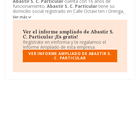
Abastir S. C. Particular
cuenta con 16 años de
funcionamiento.
Abastir S. C. Particular
tiene su
domicilio social registrado en Calle Octavi ten i Orenga,
47 - 4 10, la vall D'uixo, Castellon. Enmarca su actividad
Ver más
CNAE principal como 4647 - Comercio al por mayor de
muebles para el hogar, oficinas y establecimientos
comerciales, alfombras y aparatos de iluminación.
Ver el informe ampliado de Abastir S.
Abastir S. C. Particular
aparece inscrita como
C. Particular ¡Es gratis!
Sociedad civil.
Regístrate en eInforma y te regalamos el
Informe Ampliado de esta empresa.
VER INFORME AMPLIADO DE ABASTIR S.
C. PARTICULAR