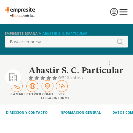
EMPRESITE ESPAÑA
ABASTIR S. C. PARTICULAR
Buscar
Abastir S. C. Particular
0
/5
( 0 votos)
LLAMAR
SITIO WEB
CÓMO
VER
LLEGAR
INFORME
DIRECCIÓN Y CONTACTO
INFORMACIÓN GENERAL
DATOS COM