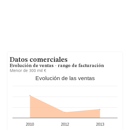
datos de sector, en 2013, la media de empleados es de
3; la media de antigüedad desde la constitución es de 13
años.
Datos comerciales
Evolución de ventas - rango de facturación
Menor de 300 mil €
Evolución de las ventas
2010
2012
2013