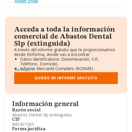
Añadir Email
Acceda a toda la información
comercial de Abastos Dental
Slp (extinguida)
A través del informe gratuito que te proporcionamos
desde Einforma, donde vas a encontrar:
Datos identificativos: Denominación, CIF,
Teléfono, Domicilio.
Informe Mercantil Completo (BORME).
Ver más
Gráficos de Evolución Ventas y Empleados.
Consejo de Administración y Administradores.
QUIERO MI INFORME GRATUITO
Directivos y Ejecutivos.
Accionistas.
Participaciones y Vinculaciones en otras empresas.
Artículos de prensa publicados sobre la empresa.
Información oficial y registral complementaria.
Información general
Razón social
Abastos Dental Slp (extinguida)
CIF
B85457265
Forma jurídica