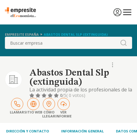
EMPRESITE ESPAÑA
ABASTOS DENTAL SLP (EXTINGUIDA)
Buscar
Abastos Dental Slp
(extinguida)
La actividad propia de los profesionales de la
odontologia y estomatologia.
0
/5
( 0 votos)
LLAMAR
SITIO WEB
CÓMO
VER
LLEGAR
INFORME
DIRECCIÓN Y CONTACTO
INFORMACIÓN GENERAL
DATOS COM