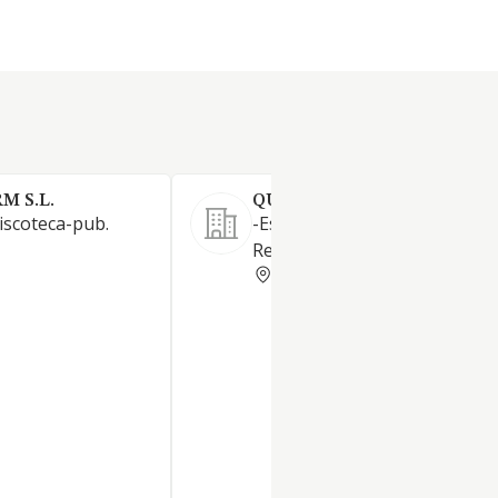
M S.L.
QUIOSCO LA PINADA SL.
iscoteca-pub.
-Establecimientos de bebidas.
Restaurantes y puestos de c
ALICANTE