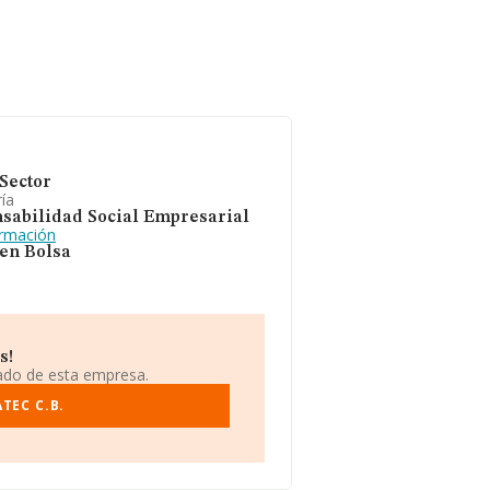
Sector
ía
sabilidad Social Empresarial
ormación
 en Bolsa
s!
iado de esta empresa.
TEC C.B.