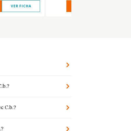
VER FICHA
VER INFORME
VER FIC
.b.?
c C.b.?
.?