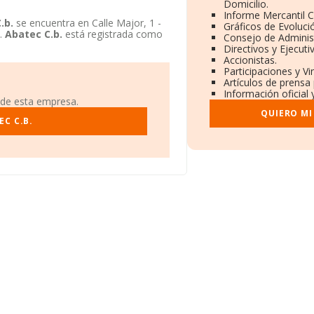
Domicilio.
Informe Mercantil 
.b.
se encuentra en Calle Major, 1 -
Gráficos de Evoluci
s.
Abatec C.b.
está registrada como
Consejo de Administ
Directivos y Ejecuti
Accionistas.
Participaciones y V
Artículos de prensa
Información oficial 
 de esta empresa.
QUIERO MI
C C.B.