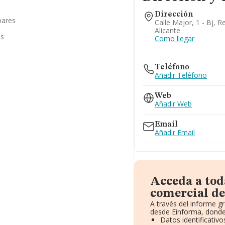
Dirección
bares
Calle Major, 1 - Bj, R
Alicante
as
Como llegar
Teléfono
Añadir Teléfono
Web
Añadir Web
Email
Añadir Email
Acceda a tod
comercial de
A través del informe g
desde Einforma, donde
Datos identificativ