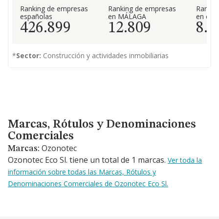
Ranking de empresas
Ranking de empresas
Rankin
españolas
en MÁLAGA
en el 
426.899
12.809
8.5
*
Sector:
Construcción y actividades inmobiliarias
Marcas, Rótulos y Denominaciones Comerciales
Marcas, Rótulos y Denominaciones
Comerciales
Ozonotec
Marcas:
Ozonotec Eco Sl. tiene un total de 1 marcas.
Ver toda la
información sobre todas las Marcas, Rótulos y
Denominaciones Comerciales de Ozonotec Eco Sl.