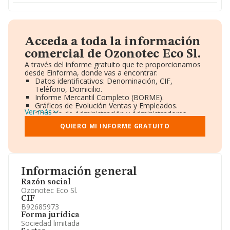
Acceda a toda la información
comercial de Ozonotec Eco Sl.
A través del informe gratuito que te proporcionamos
desde Einforma, donde vas a encontrar:
Datos identificativos: Denominación, CIF,
Teléfono, Domicilio.
Informe Mercantil Completo (BORME).
Gráficos de Evolución Ventas y Empleados.
Ver más
Consejo de Administración y Administradores.
Directivos y Ejecutivos.
QUIERO MI INFORME GRATUITO
Accionistas.
Participaciones y Vinculaciones en otras empresas.
Artículos de prensa publicados sobre la empresa.
Información oficial y registral complementaria.
Información general
Razón social
Ozonotec Eco Sl.
CIF
B92685973
Forma jurídica
Sociedad limitada