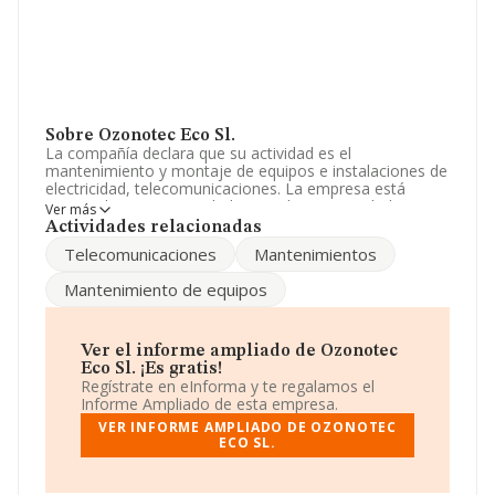
Sobre Ozonotec Eco Sl.
La compañía declara que su actividad es el
mantenimiento y montaje de equipos e instalaciones de
electricidad, telecomunicaciones. La empresa está
registrada como Sociedad Limitada. Su actividad CNAE
Ver más
es 'Instalaciones eléctricas' con código 4321. La
Actividades relacionadas
compañía no tiene actividad en mercados exteriores.
Telecomunicaciones
Mantenimientos
Ha tenido el mismo número de profesionales y según
Mantenimiento de equipos
los datos a disposición de INFORMA, ha tenido un
número de empleados por debajo de la media de
sector.
Ver el informe ampliado de Ozonotec
Acerca de la información en los distintos rankings: en
Eco Sl. ¡Es gratis!
2024 la empresa ha ganado 673 puestos en el ranking
Regístrate en eInforma y te regalamos el
sectorial, pasando del 9.215 al 8.542. Se encuentran
Informe Ampliado de esta empresa.
mejor posicionadas las siguientes empresas del sector:
VER INFORME AMPLIADO DE OZONOTEC
Sunfy Renovables S.L
y
Heysan S.L
; por detras de ella
ECO SL.
se encuentran compañías como:
Asci Robotica S.L
y
Prol&torres Ibiza Sociedad Limitada
. Se ha
posicionado mejor en el ranking nacional, ha subido