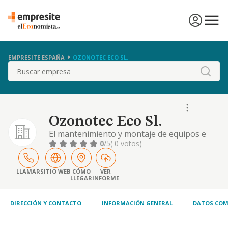
EMPRESITE ESPAÑA
OZONOTEC ECO SL.
Buscar
Ozonotec Eco Sl.
El mantenimiento y montaje de equipos e
instalaciones de electricidad,
0
/5
( 0 votos)
telecomunicaciones
LLAMAR
SITIO WEB
CÓMO
VER
LLEGAR
INFORME
DIRECCIÓN Y CONTACTO
INFORMACIÓN GENERAL
DATOS COM