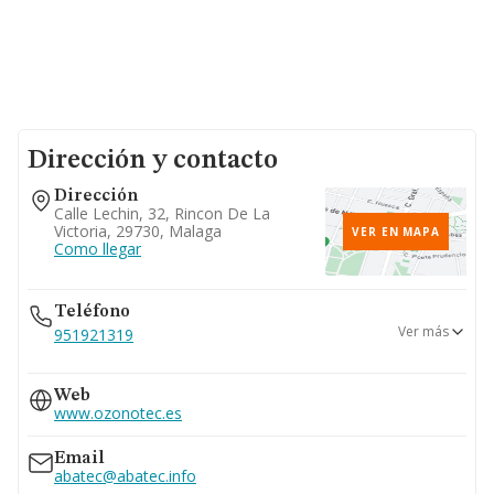
Dirección y contacto
Dirección
Calle Lechin, 32, Rincon De La
Victoria, 29730, Malaga
VER EN MAPA
Como llegar
Teléfono
Ver más
951921319
952005023
Web
www.ozonotec.es
Email
abatec@abatec.info