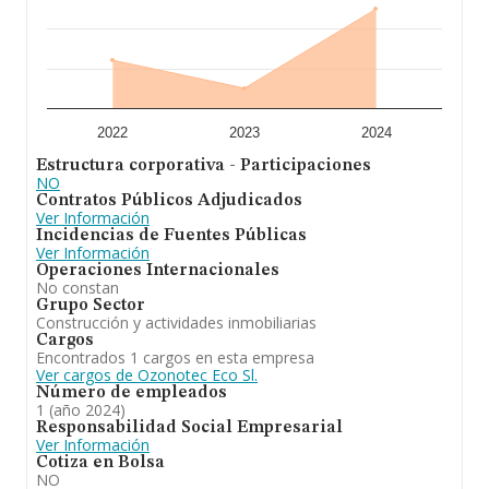
desde la constitución es de 17 años.
A modo de conclusión,
Ozonotec Eco S.L
se dedica a
el mantenimiento y montaje de equipos e instalaciones
de electricidad, telecomunicaciones. En el ranking de
sectores, la compañía ha escalado posiciones respecto
al 2023. Se ha posicionado mejor en el ranking nacional
(de todas las empresas presentes en el territorio) frente
2022
2023
2024
al 2023.
Estructura corporativa - Participaciones
NO
Contratos Públicos Adjudicados
Ver Información
Incidencias de Fuentes Públicas
Ver Información
Operaciones Internacionales
No constan
Grupo Sector
Construcción y actividades inmobiliarias
Cargos
Encontrados 1 cargos en esta empresa
Ver cargos de Ozonotec Eco Sl.
Número de empleados
1 (año 2024)
Responsabilidad Social Empresarial
Ver Información
Cotiza en Bolsa
NO