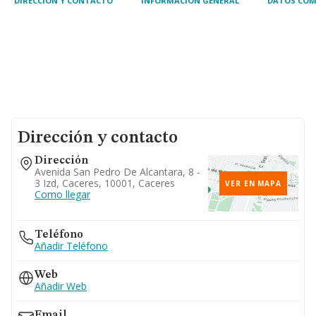
DIRECCIÓN Y CONTACTO
INFORMACIÓN GENERAL
DATOS COM
Dirección y contacto
Dirección
Avenida San Pedro De Alcantara, 8 -
3 Izd, Caceres, 10001, Caceres
VER EN MAPA
Como llegar
Teléfono
Añadir Teléfono
Web
Añadir Web
Email