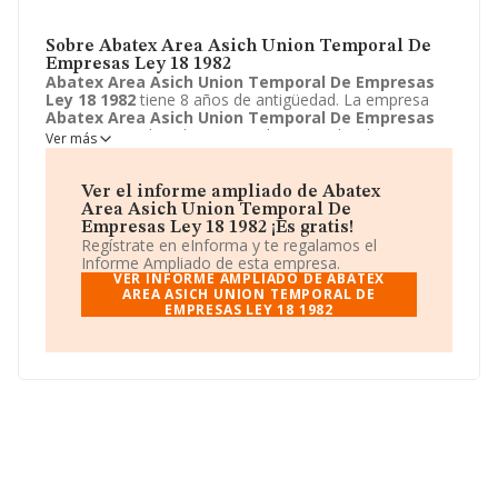
Sobre Abatex Area Asich Union Temporal De
Empresas Ley 18 1982
Abatex Area Asich Union Temporal De Empresas
Ley 18 1982
tiene 8 años de antigüedad. La empresa
Abatex Area Asich Union Temporal De Empresas
Ley 18 1982
ubicada en Avenida san Pedro de
Ver más
Alcantara, 8 - 3 IZD, Caceres, Caceres. Su actividad
CNAE está definida como 9499 - Otras actividades
asociativas n.c.o.p.. La forma jurídica de
Abatex Area
Ver el informe ampliado de Abatex
Asich Union Temporal De Empresas Ley 18 1982
es
Area Asich Union Temporal De
Unión temporal de empresas.
Empresas Ley 18 1982 ¡Es gratis!
Regístrate en eInforma y te regalamos el
Informe Ampliado de esta empresa.
VER INFORME AMPLIADO DE ABATEX
AREA ASICH UNION TEMPORAL DE
EMPRESAS LEY 18 1982