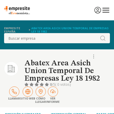
EMPRESITE
ABATEX AREA ASICH UNION TEMPORAL DE EMPRESAS
ESPAÑA
LEY 18 1982
Buscar
Abatex Area Asich
Union Temporal De
Empresas Ley 18 1982
0
/5
( 0 votos)
LLAMAR
SITIO WEB
CÓMO
VER
LLEGAR
INFORME