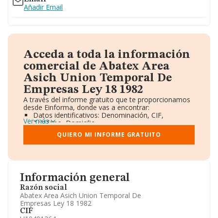
Añadir Email
Acceda a toda la información
comercial de Abatex Area
Asich Union Temporal De
Empresas Ley 18 1982
A través del informe gratuito que te proporcionamos
desde Einforma, donde vas a encontrar:
Datos identificativos: Denominación, CIF,
Ver más
Teléfono, Domicilio.
Informe Mercantil Completo (BORME).
QUIERO MI INFORME GRATUITO
Gráficos de Evolución Ventas y Empleados.
Consejo de Administración y Administradores.
Directivos y Ejecutivos.
Accionistas.
Participaciones y Vinculaciones en otras empresas.
Información general
Artículos de prensa publicados sobre la empresa.
Información oficial y registral complementaria.
Razón social
Abatex Area Asich Union Temporal De
Empresas Ley 18 1982
CIF