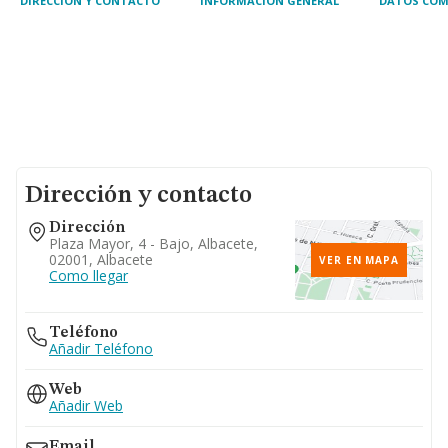
DIRECCIÓN Y CONTACTO
INFORMACIÓN GENERAL
DATOS COM
Dirección y contacto
Dirección
Plaza Mayor, 4 - Bajo, Albacete,
02001, Albacete
VER EN MAPA
Como llegar
Teléfono
Añadir Teléfono
Web
Añadir Web
Email