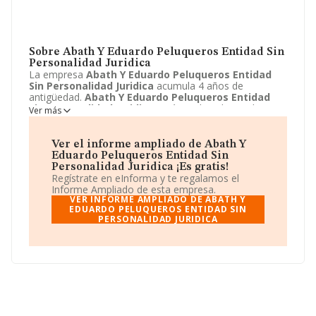
Sobre Abath Y Eduardo Peluqueros Entidad Sin
Personalidad Juridica
La empresa
Abath Y Eduardo Peluqueros Entidad
Sin Personalidad Juridica
acumula 4 años de
antigüedad.
Abath Y Eduardo Peluqueros Entidad
Sin Personalidad Juridica
está emplazada en Plaza
Ver más
Mayor, 4 - BAJO, Albacete, Albacete. Centra su actividad
CNAE como 9621 - Peluquerías y barberías. La empresa
Abath Y Eduardo Peluqueros Entidad Sin
Ver el informe ampliado de Abath Y
Personalidad Juridica
es Comunidad de bienes.
Eduardo Peluqueros Entidad Sin
Personalidad Juridica ¡Es gratis!
Regístrate en eInforma y te regalamos el
Informe Ampliado de esta empresa.
VER INFORME AMPLIADO DE ABATH Y
EDUARDO PELUQUEROS ENTIDAD SIN
PERSONALIDAD JURIDICA