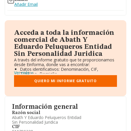
Añadir Email
Acceda a toda la información
comercial de Abath Y
Eduardo Peluqueros Entidad
Sin Personalidad Juridica
A través del informe gratuito que te proporcionamos
desde Einforma, donde vas a encontrar:
Datos identificativos: Denominación, CIF,
Ver más
Teléfono, Domicilio.
Informe Mercantil Completo (BORME).
QUIERO MI INFORME GRATUITO
Gráficos de Evolución Ventas y Empleados.
Consejo de Administración y Administradores.
Directivos y Ejecutivos.
Accionistas.
Participaciones y Vinculaciones en otras empresas.
Información general
Artículos de prensa publicados sobre la empresa.
Información oficial y registral complementaria.
Razón social
Abath Y Eduardo Peluqueros Entidad
Sin Personalidad Juridica
CIF