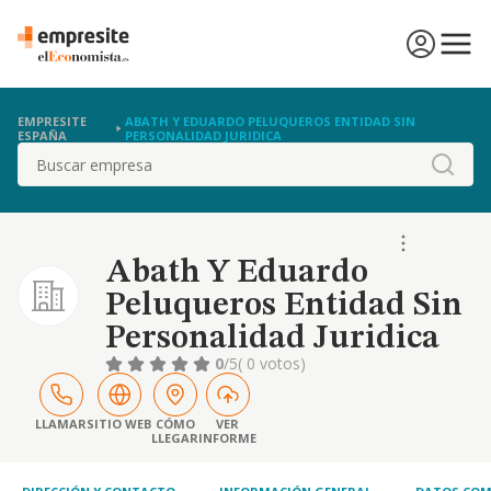
EMPRESITE
ABATH Y EDUARDO PELUQUEROS ENTIDAD SIN
ESPAÑA
PERSONALIDAD JURIDICA
Buscar
Abath Y Eduardo
Peluqueros Entidad Sin
Personalidad Juridica
0
/5
( 0 votos)
LLAMAR
SITIO WEB
CÓMO
VER
LLEGAR
INFORME