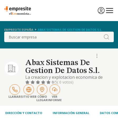
EMPRESITE ESPAÑA
ABAX SISTEMAS DE GESTION DE DATOS S.L.
Buscar
Abax Sistemas De
Gestion De Datos S.l.
La creacion y explotacion economica de
aplicaciones informaticas y sistemas
0
/5
( 0 votos)
multimedia o que incorporen cualquier otra
tecnologia avanzada.
LLAMAR
SITIO WEB
CÓMO
VER
LLEGAR
INFORME
DIRECCIÓN Y CONTACTO
INFORMACIÓN GENERAL
DATOS COM