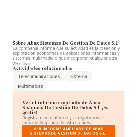
Sobre Abax Sistemas De Gestion De Datos S.l.
La compañía informa que su actividad es la creacion y
explotación economica de aplicaciones informaticas y
sistemas multimedia o que incorporen cualquier otra
tecnologia avanzada. La sociedad está inscrita en el
Ver más
Registro Mercantil como Sociedad Limitada. Clasifica su
Actividades relacionadas
actividad CNAE como '%cnae%', código 6220. La
Telecomunicaciones
Sistema
compañía no tiene actividad en mercados exteriores.
Multimedias
Es posible ponerse en contacto con la empresa a través
del teléfono 914130356.
La compañía
Abax Sistemas de Gestión de Datos
Ver el informe ampliado de Abax
S.L
, con número de identificación fiscal B82046194, se
Sistemas De Gestion De Datos S.l. ¡Es
encuentra en Calle Alfonso Xii núm. 48 7 D, (28014), en
gratis!
el municipio de Madrid, Madrid.
Regístrate en eInforma y te regalamos el
Informe Ampliado de esta empresa.
En relación con el sector y disponiendo de los datos de
VER INFORME AMPLIADO DE ABAX
hasta 25.469 empresas, a nivel nacional la facturación
SISTEMAS DE GESTION DE DATOS S.L.
asciende a 19.431 millones de euros y se estima que el