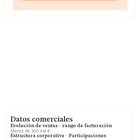
promedio de la facturación entre todas las empresas es
de 762 mil euros. Teniendo en cuenta la información
sobre Madrid, en la base de datos de INFORMA
aparecen 9389 empresas, cuyas ventas en 1999 han
alcanzado los 12.743 millones de euros. Como
información adicional de interés, los empleados de
media son 7. La antigüedad alcanza los 14 años desde
la constitución.
Datos comerciales
Evolución de ventas - rango de facturación
Menor de 300 mil €
Estructura corporativa - Participaciones