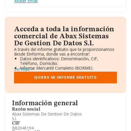
Añadir Email
Acceda a toda la información
comercial de Abax Sistemas
De Gestion De Datos S.l.
A través del informe gratuito que te proporcionamos
desde Einforma, donde vas a encontrar:
Datos identificativos: Denominación, CIF,
Teléfono, Domicilio.
Informe Mercantil Completo (BORME).
Ver más
Gráficos de Evolución Ventas y Empleados.
Consejo de Administración y Administradores.
QUIERO MI INFORME GRATUITO
Directivos y Ejecutivos.
Accionistas.
Participaciones y Vinculaciones en otras empresas.
Artículos de prensa publicados sobre la empresa.
Información oficial y registral complementaria.
Información general
Razón social
Abax Sistemas De Gestion De Datos
S.l.
CIF
B82046194