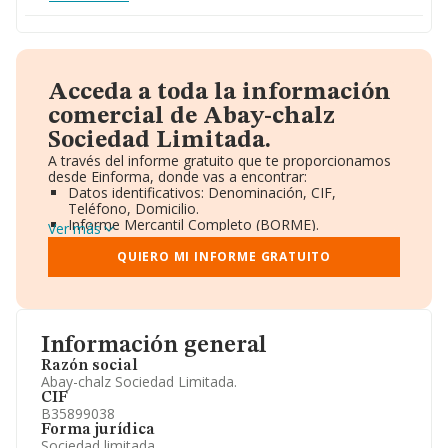
Acceda a toda la información
comercial de Abay-chalz
Sociedad Limitada.
A través del informe gratuito que te proporcionamos
desde Einforma, donde vas a encontrar:
Datos identificativos: Denominación, CIF,
Teléfono, Domicilio.
Informe Mercantil Completo (BORME).
Ver más
Gráficos de Evolución Ventas y Empleados.
Consejo de Administración y Administradores.
QUIERO MI INFORME GRATUITO
Directivos y Ejecutivos.
Accionistas.
Participaciones y Vinculaciones en otras empresas.
Artículos de prensa publicados sobre la empresa.
Información oficial y registral complementaria.
Información general
Razón social
Abay-chalz Sociedad Limitada.
CIF
B35899038
Forma jurídica
Sociedad limitada