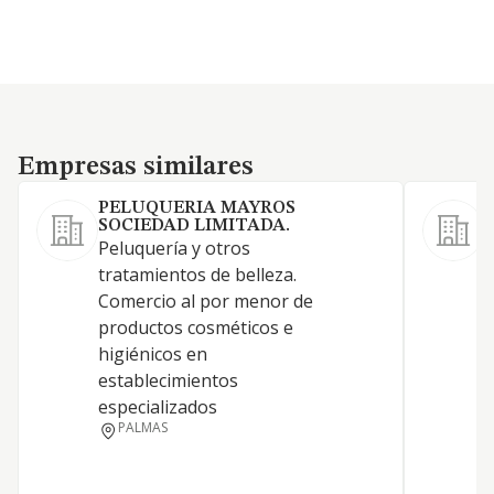
Empresas similares
Empresas similares
PELUQUERIA MAYROS
SOCIEDAD LIMITADA.
Peluquería y otros
A
tratamientos de belleza.
b
Comercio al por menor de
t
productos cosméticos e
P
higiénicos en
b
establecimientos
especializados
PALMAS