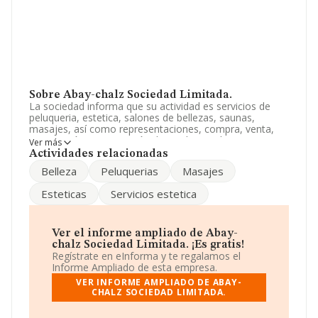
Sobre Abay-chalz Sociedad Limitada.
La sociedad informa que su actividad es servicios de
peluqueria, estetica, salones de bellezas, saunas,
masajes, así como representaciones, compra, venta,
importación y exportación de productos de cosmeticas.
Ver más
el alquiler, compra, venta, importación y exportaci. La
Actividades relacionadas
empresa es una Sociedad Limitada. Su CNAE
Belleza
Peluquerias
Masajes
corresponde a 9621 con código '%cnae%'. No realiza
actividad de importación y/o exportación.
Esteticas
Servicios estetica
La empresa española
Abay-chalz Sociedad Limitada
,
con número de identificación fiscal B35899038, tiene
domicilio fiscal en Calle Sabino Berthelot núm. 33,
Ver el informe ampliado de Abay-
(35016), Las Palmas De Gran Canaria, en Las Palmas,
chalz Sociedad Limitada. ¡Es gratis!
Islas Canarias.
Regístrate en eInforma y te regalamos el
Informe Ampliado de esta empresa.
En relación con el sector y disponiendo de los datos de
VER INFORME AMPLIADO DE ABAY-
hasta 27.497 empresas, en el ámbito nacional la
CHALZ SOCIEDAD LIMITADA.
facturación alcanza la cifra de 868 millones de euros y la
media entre todas las compañías es de 31 mil euros de