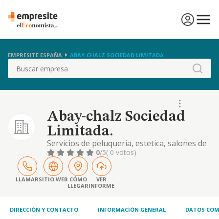
EMPRESITE ESPAÑA
ABAY-CHALZ SOCIEDAD LIMITADA.
Buscar
Abay-chalz Sociedad
Limitada.
Servicios de peluqueria, estetica, salones de
bellezas, saunas, masajes, asi como
0
/5
( 0 votos)
representaciones, compra, venta,
importacion y exportacion de productos de
cosmeticas. el alquiler, compra, venta,
LLAMAR
SITIO WEB
CÓMO
VER
LLEGAR
INFORME
importacion y exportaci
DIRECCIÓN Y CONTACTO
INFORMACIÓN GENERAL
DATOS COM