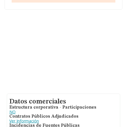
ventas. En relación con la información de la provincia de
Las Palmas, en la base de datos de INFORMA aparecen
525 empresas, con ventas de 14 millones de euros.
Para aportar ulterior información de interés en el
ámbito sectorial, la media de empleados es de 1. La
media de antigüedad desde la constitución es de 14
años.
Datos comerciales
Estructura corporativa - Participaciones
NO
Contratos Públicos Adjudicados
Ver Información
Incidencias de Fuentes Públicas