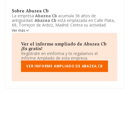
Sobre Abazea Cb
La empresa
Abazea Cb
acumula 36 años de
antigüedad.
Abazea Cb
está emplazada en Calle Plata,
68, Torrejon de Ardoz, Madrid. Centra su actividad
CNAE como 4722 - Comercio al por menor de carne y
Ver más
productos cárnicos. La empresa
Abazea Cb
es
Comunidad de bienes.
Ver el informe ampliado de Abazea Cb
¡Es gratis!
Regístrate en eInforma y te regalamos el
Informe Ampliado de esta empresa.
VER INFORME AMPLIADO DE ABAZEA CB