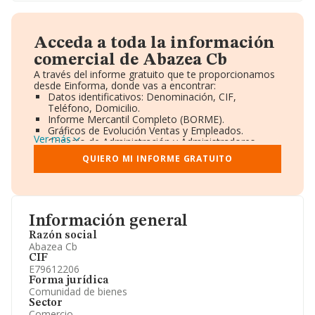
Acceda a toda la información
comercial de Abazea Cb
A través del informe gratuito que te proporcionamos
desde Einforma, donde vas a encontrar:
Datos identificativos: Denominación, CIF,
Teléfono, Domicilio.
Informe Mercantil Completo (BORME).
Gráficos de Evolución Ventas y Empleados.
Ver más
Consejo de Administración y Administradores.
Directivos y Ejecutivos.
QUIERO MI INFORME GRATUITO
Accionistas.
Participaciones y Vinculaciones en otras empresas.
Artículos de prensa publicados sobre la empresa.
Información oficial y registral complementaria.
Información general
Razón social
Abazea Cb
CIF
E79612206
Forma jurídica
Comunidad de bienes
Sector
Comercio