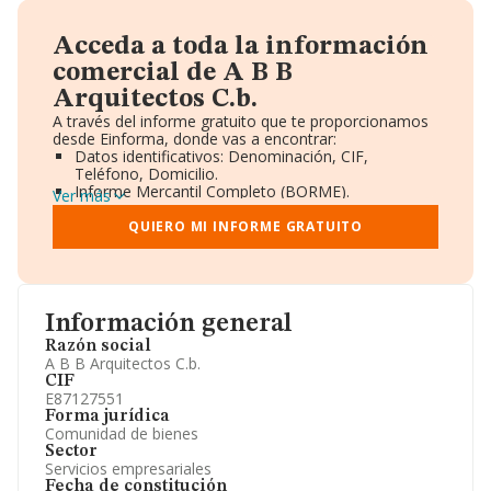
Acceda a toda la información
comercial de A B B
Arquitectos C.b.
A través del informe gratuito que te proporcionamos
desde Einforma, donde vas a encontrar:
Datos identificativos: Denominación, CIF,
Teléfono, Domicilio.
Informe Mercantil Completo (BORME).
Ver más
Gráficos de Evolución Ventas y Empleados.
Consejo de Administración y Administradores.
QUIERO MI INFORME GRATUITO
Directivos y Ejecutivos.
Accionistas.
Participaciones y Vinculaciones en otras empresas.
Artículos de prensa publicados sobre la empresa.
Información oficial y registral complementaria.
Información general
Razón social
A B B Arquitectos C.b.
CIF
E87127551
Forma jurídica
Comunidad de bienes
Sector
Servicios empresariales
Fecha de constitución