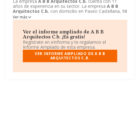
La empresa
A B B Arquitectos C.b.
cuenta con 11
años de experiencia en su sector. La empresa
A B B
Arquitectos C.b.
con domicilio en Paseo Castellana, 98
- 5 IZD, Madrid, Madrid. Su principal actividad CNAE es
Ver más
7111 - Servicios técnicos de arquitectura. La empresa
A
B B Arquitectos C.b.
está inscrita como Comunidad de
bienes.
Ver el informe ampliado de A B B
Arquitectos C.b. ¡Es gratis!
Regístrate en eInforma y te regalamos el
Informe Ampliado de esta empresa.
VER INFORME AMPLIADO DE A B B
ARQUITECTOS C.B.