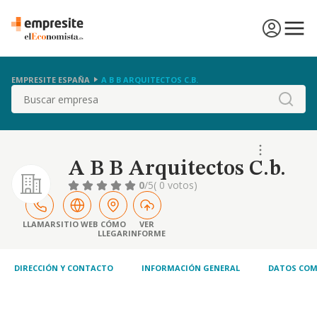
EMPRESITE ESPAÑA
A B B ARQUITECTOS C.B.
Buscar
A B B Arquitectos C.b.
0
/5
( 0 votos)
LLAMAR
SITIO WEB
CÓMO
VER
LLEGAR
INFORME
DIRECCIÓN Y CONTACTO
INFORMACIÓN GENERAL
DATOS COM