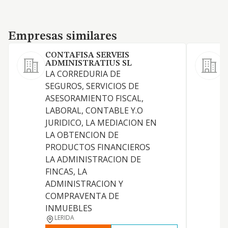
Empresas similares
Empresas similares
CONTAFISA SERVEIS
ADMINISTRATIUS SL
LA CORREDURIA DE
L
SEGUROS, SERVICIOS DE
c
ASESORAMIENTO FISCAL,
i
LABORAL, CONTABLE Y.O
s
JURIDICO, LA MEDIACION EN
2
LA OBTENCION DE
s
PRODUCTOS FINANCIEROS
a
LA ADMINISTRACION DE
d
FINCAS, LA
r
ADMINISTRACION Y
n
COMPRAVENTA DE
p
INMUEBLES
LERIDA