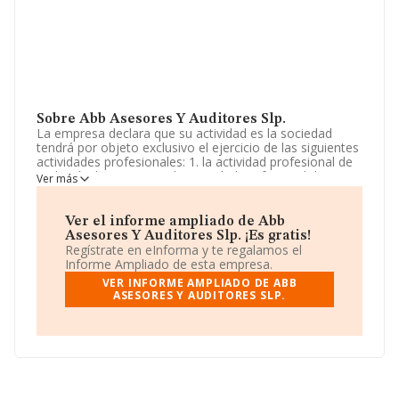
Sobre Abb Asesores Y Auditores Slp.
La empresa declara que su actividad es la sociedad
tendrá por objeto exclusivo el ejercicio de las siguientes
actividades profesionales: 1. la actividad profesional de
auditoría de cuentas. 2. la actividad profesional de
Ver más
economista en su sentido más amplio. La sociedad está
inscrita en el Registro Mercantil como Sociedad
Limitada. Su CNAE corresponde a 6920 con código
Ver el informe ampliado de Abb
'Actividades de contabilidad, teneduría de libros,
Asesores Y Auditores Slp. ¡Es gratis!
auditoría y asesoría fiscal'. La compañía no tiene
Regístrate en eInforma y te regalamos el
actividad en mercados exteriores.
Informe Ampliado de esta empresa.
VER INFORME AMPLIADO DE ABB
La sociedad
Abb Asesores y Auditores SLP
, CIF
ASESORES Y AUDITORES SLP.
B88693510, está situada en Avenida Alcalde Rovira
Roure núm. 22, (25006), Lleida, Cataluña.
En relación con el sector y disponiendo de los datos de
hasta 56.819 empresas, la facturación en el ámbito
nacional alcanza los 14.430 millones de euros y se
calcula un promedio de facturación de 253 mil euros