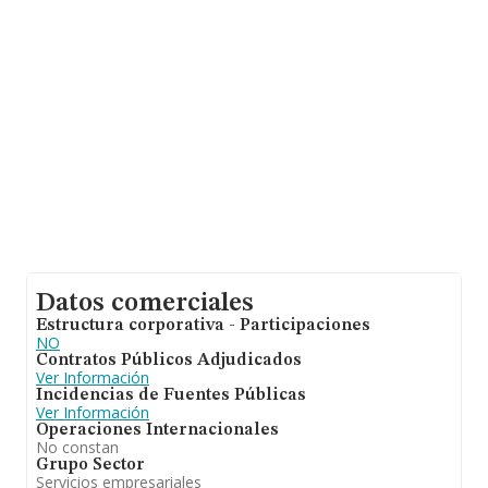
entre todas las compañías. Teniendo en cuenta la
información sobre Lleida, en la base de datos de
INFORMA aparecen 508 empresas, con ventas de 77
millones de euros. Por último, con el fin de ampliar la
información relativa al ámbito de la empresa, la
antigüedad desde la constitución es de 19 años. La
media de empleados es de 3.
Datos comerciales
Estructura corporativa - Participaciones
NO
Contratos Públicos Adjudicados
Ver Información
Incidencias de Fuentes Públicas
Ver Información
Operaciones Internacionales
No constan
Grupo Sector
Servicios empresariales