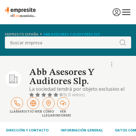
EMPRESITE ESPAÑA
ABB ASESORES Y AUDITORES SLP.
Buscar
Abb Asesores Y
Auditores Slp.
La sociedad tendrá por objeto exclusivo el
ejercicio de las siguientes actividades
0
/5
( 0 votos)
profesionales: 1. la actividad profesional de
auditoría de cuentas. 2. la actividad
profesional de economista en su sentido
LLAMAR
SITIO WEB
CÓMO
VER
LLEGAR
INFORME
más amplio
DIRECCIÓN Y CONTACTO
INFORMACIÓN GENERAL
DATOS COM