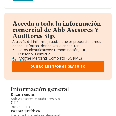
Acceda a toda la información
comercial de Abb Asesores Y
Auditores Slp.
A través del informe gratuito que te proporcionamos
desde Einforma, donde vas a encontrar:
Datos identificativos: Denominación, CIF,
Teléfono, Domicilio.
Informe Mercantil Completo (BORME).
Ver más
Gráficos de Evolución Ventas y Empleados.
Consejo de Administración y Administradores.
QUIERO MI INFORME GRATUITO
Directivos y Ejecutivos.
Accionistas.
Participaciones y Vinculaciones en otras empresas.
Artículos de prensa publicados sobre la empresa.
Información oficial y registral complementaria.
Información general
Razón social
Abb Asesores Y Auditores Slp.
CIF
B88693510
Forma jurídica
Sociedad limitada profesional