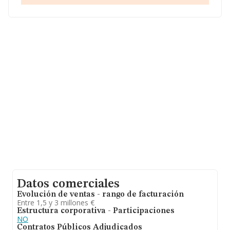
Cruz De Tenerife, Islas Canarias.
En relación con el sector y disponiendo de los datos de
hasta 231.218 empresas, a nivel nacional la facturación
asciende a 29.817 millones de euros y la media entre
todas las compañías es de 128 mil euros de ventas en
2006. En cuanto a la información relativa a la provincia
de Santa Cruz De Tenerife, en la base de datos
INFORMA constan 4216 empresas, con ventas en 2006
de hasta 350 millones de euros. Como información
adicional de interés, la antigüedad alcanza los 20 años
desde la constitución. La media de empleados de las
empresas es de 1.
Datos comerciales
Evolución de ventas - rango de facturación
Entre 1,5 y 3 millones €
Estructura corporativa - Participaciones
NO
Contratos Públicos Adjudicados