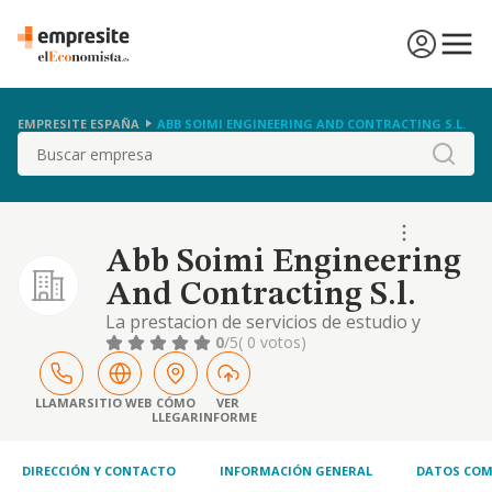
EMPRESITE ESPAÑA
ABB SOIMI ENGINEERING AND CONTRACTING S.L.
Buscar
Abb Soimi Engineering
And Contracting S.l.
La prestacion de servicios de estudio y
analisis de procesos para su tratamiento
0
/5
( 0 votos)
mecanico, de programacion para equipos
electronicos, de registro de datos en
soportes de entrada para ordenadores, asi
LLAMAR
SITIO WEB
CÓMO
VER
LLEGAR
INFORME
como la venta de pro
DIRECCIÓN Y CONTACTO
INFORMACIÓN GENERAL
DATOS COM