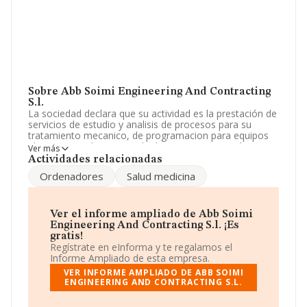
Sobre Abb Soimi Engineering And Contracting
S.l.
La sociedad declara que su actividad es la prestación de
servicios de estudio y analisis de procesos para su
tratamiento mecanico, de programacion para equipos
electronicos, de registro de datos en soportes de
Ver más
entrada para ordenadores, así como la venta de pro. La
Actividades relacionadas
empresa está registrada como Sociedad Limitada. La
Ordenadores
Salud medicina
actividad de referencia CNAE corresponde a '%cnae%',
cuyo Código es 6812. La compañía no tiene actividad en
mercados exteriores.
Ver el informe ampliado de Abb Soimi
Teniendo en cuenta la información disponible en
Engineering And Contracting S.l. ¡Es
INFORMA, ha dispuesto de un número de empleados
gratis!
por debajo de la media de sector.
Regístrate en eInforma y te regalamos el
Informe Ampliado de esta empresa.
La sociedad
Abb Soimi Engineering And
VER INFORME AMPLIADO DE ABB SOIMI
Contracting S.L
, con número de identificación fiscal
ENGINEERING AND CONTRACTING S.L.
B38603775, tiene su domicilio social establecido en
Calle Iriarte núm. 2, (38004), en el municipio de Santa