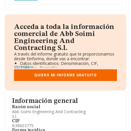
Acceda a toda la información
comercial de Abb Soimi
Engineering And
Contracting S.l.
A través del informe gratuito que te proporcionamos
desde Einforma, donde vas a encontrar:
Datos identificativos: Denominación, CIF,
Ver más
Teléfono, Domicilio.
Informe Mercantil Completo (BORME).
QUIERO MI INFORME GRATUITO
Gráficos de Evolución Ventas y Empleados.
Consejo de Administración y Administradores.
Directivos y Ejecutivos.
Accionistas.
Participaciones y Vinculaciones en otras empresas.
Información general
Artículos de prensa publicados sobre la empresa.
Información oficial y registral complementaria.
Razón social
Abb Soimi Engineering And Contracting
S.l.
CIF
B38603775
Forma jurídica