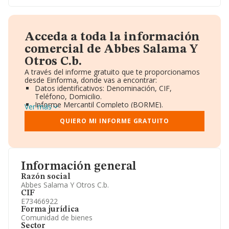
Acceda a toda la información
comercial de Abbes Salama Y
Otros C.b.
A través del informe gratuito que te proporcionamos
desde Einforma, donde vas a encontrar:
Datos identificativos: Denominación, CIF,
Teléfono, Domicilio.
Informe Mercantil Completo (BORME).
Ver más
Gráficos de Evolución Ventas y Empleados.
Consejo de Administración y Administradores.
QUIERO MI INFORME GRATUITO
Directivos y Ejecutivos.
Accionistas.
Participaciones y Vinculaciones en otras empresas.
Artículos de prensa publicados sobre la empresa.
Información oficial y registral complementaria.
Información general
Razón social
Abbes Salama Y Otros C.b.
CIF
E73466922
Forma jurídica
Comunidad de bienes
Sector