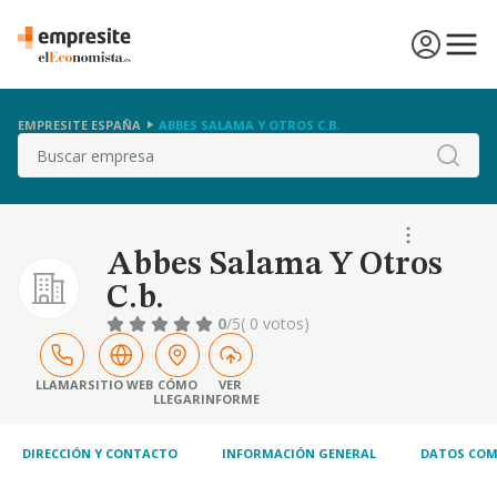
EMPRESITE ESPAÑA
ABBES SALAMA Y OTROS C.B.
Buscar
Abbes Salama Y Otros
C.b.
0
/5
( 0 votos)
LLAMAR
SITIO WEB
CÓMO
VER
LLEGAR
INFORME
DIRECCIÓN Y CONTACTO
INFORMACIÓN GENERAL
DATOS COM