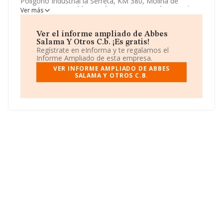
Poligono Industrial la Serreta, KM 380, Molina de
Segura, Murcia.
Abbes Salama Y Otros C.b.
toma la
Ver más
forma jurídica de Comunidad de bienes.
Ver el informe ampliado de Abbes
Salama Y Otros C.b. ¡Es gratis!
Regístrate en eInforma y te regalamos el
Informe Ampliado de esta empresa.
VER INFORME AMPLIADO DE ABBES
SALAMA Y OTROS C.B.