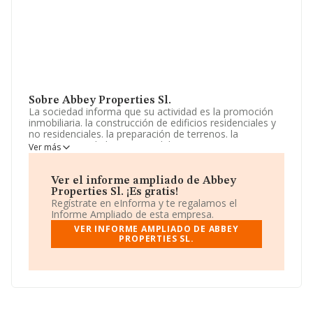
Sobre Abbey Properties Sl.
La sociedad informa que su actividad es la promoción
inmobiliaria. la construcción de edificios residenciales y
no residenciales. la preparación de terrenos. la
compraventa de bienes inmobiliarios por cuenta propia.
Ver más
el alquiler no financiero de bienes inmobiliarios por
cuenta propia. las actividades propias de los agentes de
la propiedad. La empresa es una Sociedad Limitada. La
Ver el informe ampliado de Abbey
actividad de referencia CNAE corresponde a '%cnae%',
Properties Sl. ¡Es gratis!
cuyo Código es 6812. La sociedad no tiene actividad en
Regístrate en eInforma y te regalamos el
mercados exteriores.
Informe Ampliado de esta empresa.
VER INFORME AMPLIADO DE ABBEY
Para más información es posible contactar a través del
PROPERTIES SL.
teléfono 965788515 y su página web es
www.abbeyproperties.es
.
La sociedad
Abbey Properties S.L
, con número de
identificación fiscal B54881057, se encuentra en Calle
Patricio Ferrandiz núm. 33 Bj, (03700), en el municipio
de Denia, Alicante, Comunidad Valenciana.