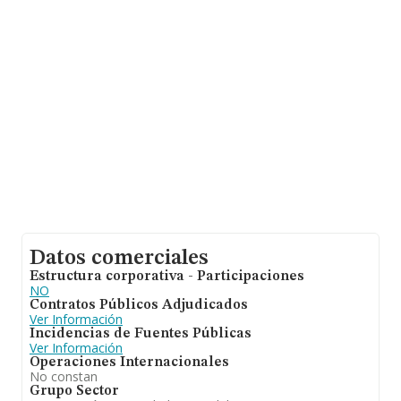
En relación con el sector y disponiendo de los datos de
hasta 231.218 empresas, a nivel nacional la facturación
asciende a 29.817 millones de euros y se estima que el
promedio de la facturación entre todas las empresas es
de 128 mil euros. Con el fin de ampliar la información
relativa a las compañías, la antigüedad alcanza los 20
años desde la constitución. La media de empleados de
las empresas es de 1.
Datos comerciales
Estructura corporativa - Participaciones
NO
Contratos Públicos Adjudicados
Ver Información
Incidencias de Fuentes Públicas
Ver Información
Operaciones Internacionales
No constan
Grupo Sector