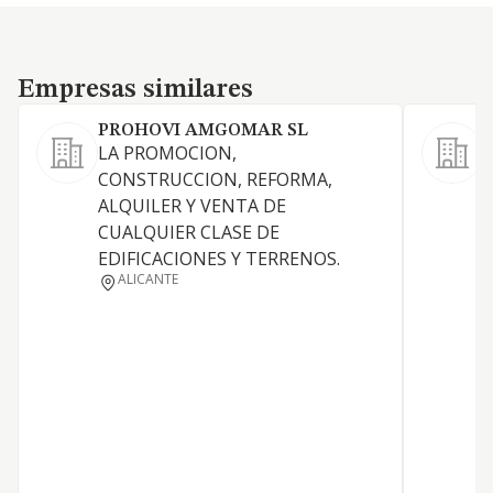
Empresas similares
Empresas similares
PROHOVI AMGOMAR SL
LA PROMOCION,
a
CONSTRUCCION, REFORMA,
p
ALQUILER Y VENTA DE
a
CUALQUIER CLASE DE
a
EDIFICACIONES Y TERRENOS.
c
ALICANTE
r
f
y
g
l
d