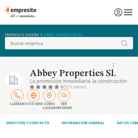
EMPRESITE ESPAÑA
ABBEY PROPERTIES SL.
Buscar
Abbey Properties Sl.
La promoción inmobiliaria. la construcción
de edificios residenciales y no residenciales.
0
/5
( 0 votos)
la preparación de terrenos. la compraventa
de bienes inmobiliarios por cuenta propia. el
alquiler no financiero de bienes
LLAMAR
SITIO WEB
CÓMO
VER
LLEGAR
INFORME
inmobiliarios por cuenta propia. las
actividades propias de los agentes de la
propiedad
DIRECCIÓN Y CONTACTO
INFORMACIÓN GENERAL
DATOS COM