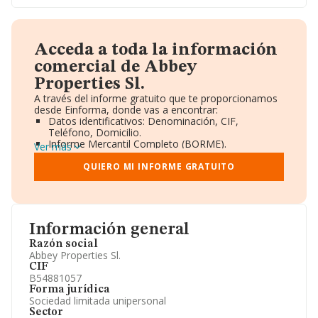
Acceda a toda la información
comercial de Abbey
Properties Sl.
A través del informe gratuito que te proporcionamos
desde Einforma, donde vas a encontrar:
Datos identificativos: Denominación, CIF,
Teléfono, Domicilio.
Informe Mercantil Completo (BORME).
Ver más
Gráficos de Evolución Ventas y Empleados.
Consejo de Administración y Administradores.
QUIERO MI INFORME GRATUITO
Directivos y Ejecutivos.
Accionistas.
Participaciones y Vinculaciones en otras empresas.
Artículos de prensa publicados sobre la empresa.
Información oficial y registral complementaria.
Información general
Razón social
Abbey Properties Sl.
CIF
B54881057
Forma jurídica
Sociedad limitada unipersonal
Sector