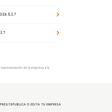
18 S.l.?
l.?
u representación de la empresa a la
PRESITE
PUBLICA O EDITA TU EMPRESA