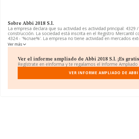
Sobre Abbi 2018 S.l.
La empresa declara que su actividad es actividad principal: 4329 /
construcción. La sociedad está inscrita en el Registro Mercantil
4324 - '%cnae%'. La empresa no tiene actividad en mercados exte
Ver más
La sociedad
Abbi 2018 S.L
, NIF B67321976, se encuentra en Call
municipio de Barcelona, Cataluña.
Ver el informe ampliado de Abbi 2018 S.l. ¡Es gratis
En base a la información de la que dispone INFORMA sobre 13.87
Regístrate en eInforma y te regalamos el Informe Ampliado
facturación asciende a 4.510 millones de euros y el promedio de 
compañías asciende a los 325 mil euros. Para aportar ulterior in
VER INFORME AMPLIADO DE ABBI 
sectorial, la media de empleados de las empresas es de 3; la med
es de 17 años.