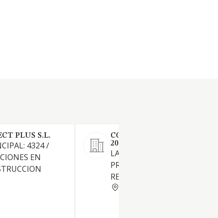
T PLUS S.L.
CONSTRUCCIONES GOMAT
2010 SL
CIPAL: 4324 /
LA CONSTRUCCION,
CIONES EN
PROMOCION, REHABILITACI
STRUCCION
REFORMA DE INMUEBLES.
BARCELONA