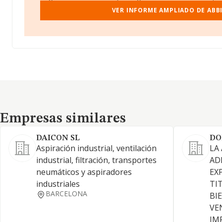
VER INFORME AMPLIADO DE ABBI 
Empresas similares
Empresas similares
DAICON SL
DO
Aspiración industrial, ventilación
LA
industrial, filtración, transportes
AD
neumáticos y aspiradores
EX
industriales
TI
BARCELONA
BI
VE
IM