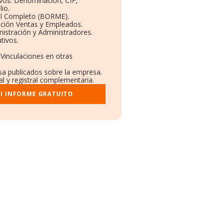
ivos: Denominación, CIF,
io.
il Completo (BORME).
ución Ventas y Empleados.
istración y Administradores.
tivos.
 Vinculaciones en otras
nsa publicados sobre la empresa.
al y registral complementaria.
I INFORME GRATUITO