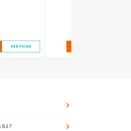
VER FICHA
VER INFORME
VER FIC
 S.l.?