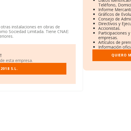
Datos identificat
Teléfono, Domicil
Informe Mercant
Gráficos de Evol
Consejo de Admin
Directivos y Ejecu
 otras instalaciones en obras de
Accionistas.
 como Sociedad Limitada. Tiene CNAE:
Participaciones y
riores.
empresas.
Artículos de pre
e Salvador núm. 16, (08001), en el
Información ofici
QUIERO M
!
0 compañías, a nivel nacional la
 de esta empresa.
la facturación de ventas entre todas las
formación de interés en el ámbito
2018 S.L.
ia de antigüedad desde la constitución