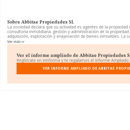
Sobre Abbitae Propiedades Sl.
La sociedad declara que su actividad es agentes de la propiedad 
consultoría inmobiliaria. gestión y administración de la propiedad 
adquisición, explotación y enajenación de bienes inmuebles. La so
Registro Mercantil como Sociedad Limitada. Tiene CNAE: 6831 - 
Ver más
inmobiliaria'. La compañía no tiene actividad en mercados exterio
Su página web es
www.abbitae.com
.
Ver el informe ampliado de Abbitae Propiedades Sl.
Regístrate en eInforma y te regalamos el Informe Ampliado
La compañía
Abbitae Propiedades S.L
, con NIF B01663590, est
Gutierrez núm. 11 Bj, (28008), Madrid, Madrid.
VER INFORME AMPLIADO DE ABBITAE PROPIE
En relación con el sector y disponiendo de los datos de hasta 54
nacional la facturación asciende a 4.318 millones de euros y se 
facturación de 79 mil euros entre todas las compañías. Teniendo
sobre Madrid, en la base de datos INFORMA constan 11818 empr
1.763 millones de euros. Como información adicional de interés, 
años desde la constitución. La media de empleados es de 1.