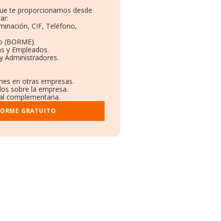
 que te proporcionamos desde
ar:
minación, CIF, Teléfono,
o (BORME).
as y Empleados.
y Administradores.
ones en otras empresas.
dos sobre la empresa.
ral complementaria.
FORME GRATUITO