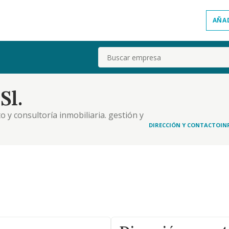
AÑA
Buscar
Sl.
 y consultoría inmobiliaria. gestión y
mo la adquisición, explotación y enajenación de
DIRECCIÓN Y CONTACTO
IN