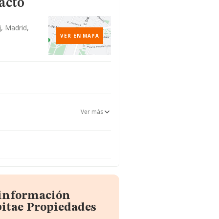
acto
j, Madrid,
VER EN MAPA
Ver más
 información
itae Propiedades