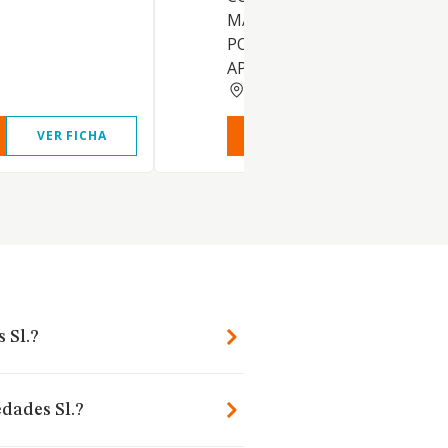
MANTENIMIENTO Y SERVICI
POSTVENTA DE EQUIPOS,
APARATOS Y C
MADRID
VER FICHA
VER INFORME
VER FIC
 Sl.?
edades Sl.?