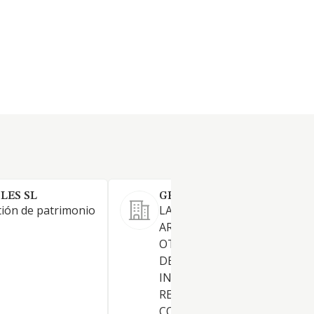
LES SL
GESTINBOR MADRID SL
ión de patrimonio
LA COMPRA VENTA,
ARRENDAMIENTO Y CUALQU
OTRA FORMA DE EXPLOTAC
DE TODA CLASE DE BIENES
INMUEBLES. LA IMPORTACIO
REPRESENTACION,
COMERCIALIZACION, VENTA,