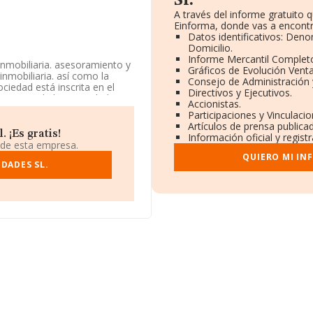
Sl.
A través del informe gratuito
Einforma, donde vas a encontr
Datos identificativos: Deno
Domicilio.
Informe Mercantil Complet
inmobiliaria. asesoramiento y
Gráficos de Evolución Vent
inmobiliaria. así como la
Consejo de Administración 
ciedad está inscrita en el
Directivos y Ejecutivos.
'Agentes de la propiedad
Accionistas.
res.
Participaciones y Vinculaci
Artículos de prensa publica
 ¡Es gratis!
Información oficial y regist
 de esta empresa.
á situada en Calle Benito
QUIERO MI IN
DADES SL.
.122 empresas, a nivel
calcula un promedio de
 en cuenta la información
esas, con ventas de hasta
la antigüedad alcanza los 7