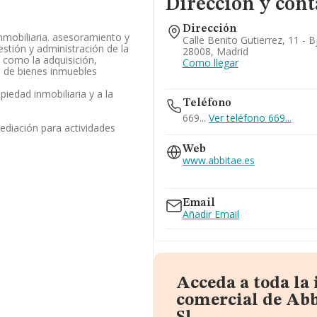
Dirección y cont
Dirección
nmobiliaria. asesoramiento y
Calle Benito Gutierrez, 11 - B
gestión y administración de la
28008, Madrid
í como la adquisición,
Como llegar
n de bienes inmuebles
opiedad inmobiliaria y a la
Teléfono
669...
Ver teléfono 669...
mediación para actividades
Web
www.abbitae.es
www.abbitae.com
Email
Añadir Email
Acceda a toda la
comercial de Abb