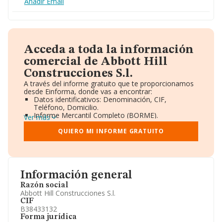
Añadir Email
Acceda a toda la información
comercial de Abbott Hill
Construcciones S.l.
A través del informe gratuito que te proporcionamos
desde Einforma, donde vas a encontrar:
Datos identificativos: Denominación, CIF,
Teléfono, Domicilio.
Informe Mercantil Completo (BORME).
Ver más
Gráficos de Evolución Ventas y Empleados.
Consejo de Administración y Administradores.
QUIERO MI INFORME GRATUITO
Directivos y Ejecutivos.
Accionistas.
Participaciones y Vinculaciones en otras empresas.
Artículos de prensa publicados sobre la empresa.
Información oficial y registral complementaria.
Información general
Razón social
Abbott Hill Construcciones S.l.
CIF
B38433132
Forma jurídica