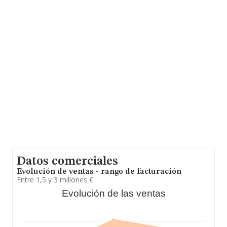
La empresa española
Abbott Hill Construcciones S.L
,
B38433132, está situada en Lugar Centro Comercial
San Eugenio Local 98, (38670), en el municipio de Adeje
Casco, en Santa Cruz De Tenerife, Islas Canarias.
En base a la información de la que dispone INFORMA
sobre 188.948 compañías, en el ámbito nacional la
facturación alcanza la cifra de 36.783 millones de euros
y la media entre todas las compañías es de 194 mil
euros de ventas en 2002. Teniendo en cuenta la
información sobre Santa Cruz De Tenerife, en la base
de datos INFORMA constan 3897 empresas, cuyas
ventas en 2002 han alcanzado los 427 millones de
euros. Finalmente, para completar los datos de sector,
en 2002, los empleados de media son 2; la media de
antigüedad desde la constitución es de 17 años.
Datos comerciales
Evolución de ventas - rango de facturación
Entre 1,5 y 3 millones €
Evolución de las ventas