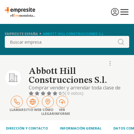
EMPRESITE ESPAÑA
ABBOTT HILL CONSTRUCCIONES S.L.
Buscar
Abbott Hill
Construcciones S.l.
Comprar vender y arrendar toda clase de
inmuebles explotar comercialmente bajo
0
/5
( 0 votos)
regimen de concesion arrendamiento o
cualquier otro bares restaurantes cafeterias
pubs salas de fiesta complejos de
LLAMAR
SITIO WEB
CÓMO
VER
LLEGAR
INFORME
apartamentos instal.
DIRECCIÓN Y CONTACTO
INFORMACIÓN GENERAL
DATOS COM