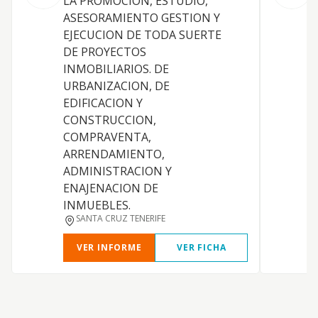
LA PROMOCION, ESTUDIO,
C
ASESORAMIENTO GESTION Y
i
EJECUCION DE TODA SUERTE
t
DE PROYECTOS
INMOBILIARIOS. DE
URBANIZACION, DE
EDIFICACION Y
CONSTRUCCION,
COMPRAVENTA,
ARRENDAMIENTO,
ADMINISTRACION Y
ENAJENACION DE
INMUEBLES.
SANTA CRUZ TENERIFE
VER INFORME
VER FICHA