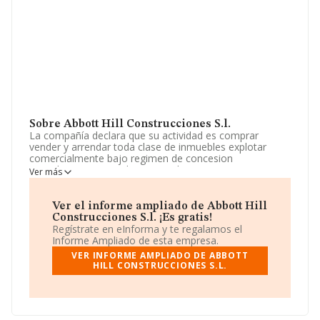
Sobre Abbott Hill Construcciones S.l.
La compañía declara que su actividad es comprar
vender y arrendar toda clase de inmuebles explotar
comercialmente bajo regimen de concesion
arrendamiento o cualquier otro bares restaurantes
Ver más
cafeterías pubs salas de fiesta complejos de
apartamentos instal. La empresa aparece inscrita en el
Registro Mercantil como Sociedad Limitada. Su
Ver el informe ampliado de Abbott Hill
actividad CNAE es '%cnae%' con código 4101. La
Construcciones S.l. ¡Es gratis!
compañía no tiene actividad en mercados exteriores.
Regístrate en eInforma y te regalamos el
Informe Ampliado de esta empresa.
Ha contado con el mismo número de empleados y
VER INFORME AMPLIADO DE ABBOTT
teniendo en cuenta la información disponible en
HILL CONSTRUCCIONES S.L.
INFORMA, ha dispuesto de un número de empleados
por encima de la media de sector.
Para llamar las oficinas se puede hacer a través del
número 922713089.