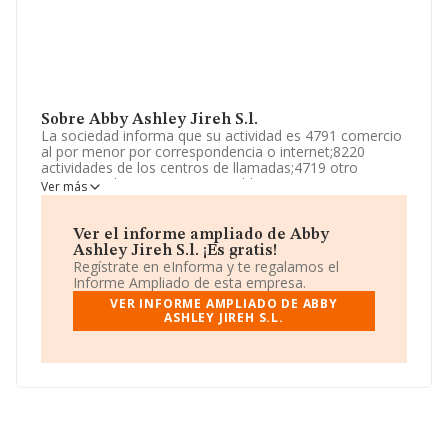
Sobre Abby Ashley Jireh S.l.
La sociedad informa que su actividad es 4791 comercio
al por menor por correspondencia o internet;8220
actividades de los centros de llamadas;4719 otro
comercio al por menor en establecimientos
Ver más
especializados.etc. La empresa aparece inscrita en el
Registro Mercantil como Sociedad Limitada. Su
actividad CNAE es 'Comercio al por menor por
Ver el informe ampliado de Abby
correspondencia o internet' con código 4791. La
Ashley Jireh S.l. ¡Es gratis!
compañía no tiene actividad en mercados exteriores.
Regístrate en eInforma y te regalamos el
Informe Ampliado de esta empresa.
La sociedad española
Abby Ashley Jireh S.L
, NIF
VER INFORME AMPLIADO DE ABBY
B42894626, está situada en Calle Manuel De Falla núm.
ASHLEY JIREH S.L.
55 Bl F Piso 2 Pta. 4, (08210), Barbera Del Valles, en
Barcelona, Cataluña.
Con los datos a disposición de INFORMA sobre 11.706
empresas pertenecientes al sector, la facturación en el
ámbito nacional alcanza los 2.892 millones de euros y
se calcula un promedio de facturación de 247 mil euros
entre todas las compañías. Por último, con el fin de