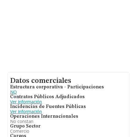
ampliar la información relativa al ámbito de la empresa,
la media de empleados de las empresas es de 1. La
antigüedad desde la constitución es de 8 años.
Datos comerciales
Estructura corporativa - Participaciones
NO
Contratos Públicos Adjudicados
Ver Información
Incidencias de Fuentes Públicas
Ver Información
Operaciones Internacionales
No constan
Grupo Sector
Comercio
Cargos