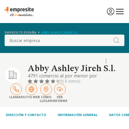
EMPRESITE ESPAÑA
ABBY ASHLEY JIREH S.L.
Buscar
Abby Ashley Jireh S.l.
4791 comercio al por menor por
correspondencia o internet;8220 actividades
0
/5
( 0 votos)
de los centros de llamadas;4719 otro
comercio al por menor en establecimientos
especializados.etc.
LLAMAR
SITIO WEB
CÓMO
VER
LLEGAR
INFORME
DIRECCIÓN Y CONTACTO
INFORMACIÓN GENERAL
DATOS COM