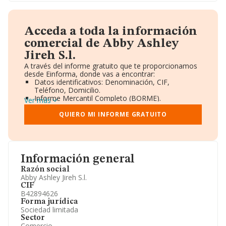
Acceda a toda la información
comercial de Abby Ashley
Jireh S.l.
A través del informe gratuito que te proporcionamos
desde Einforma, donde vas a encontrar:
Datos identificativos: Denominación, CIF,
Teléfono, Domicilio.
Informe Mercantil Completo (BORME).
Ver más
Gráficos de Evolución Ventas y Empleados.
Consejo de Administración y Administradores.
QUIERO MI INFORME GRATUITO
Directivos y Ejecutivos.
Accionistas.
Participaciones y Vinculaciones en otras empresas.
Artículos de prensa publicados sobre la empresa.
Información oficial y registral complementaria.
Información general
Razón social
Abby Ashley Jireh S.l.
CIF
B42894626
Forma jurídica
Sociedad limitada
Sector
Comercio