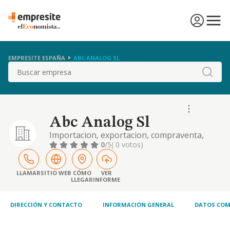
EMPRESITE ESPAÑA
ABC ANALOG SL
Buscar
Abc Analog Sl
Importacion, exportacion, compraventa,
fabricacion, reparacion, mantenimiento.
0
/5
( 0 votos)
asistencia tecnica y comercializacion de toda
clase de instrumentos. aparatos y equipos
de medida y registro de magnitudes fisicas.
LLAMAR
SITIO WEB
CÓMO
VER
LLEGAR
INFORME
DIRECCIÓN Y CONTACTO
INFORMACIÓN GENERAL
DATOS COM