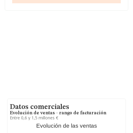
En relación con el sector y disponiendo de los datos de
hasta 15.491 empresas, a nivel nacional la facturación
asciende a 28.352 millones de euros y se calcula un
promedio de facturación de 1 millón de euros entre
todas las compañías. Teniendo en cuenta la
información sobre Madrid, en la base de datos de
INFORMA aparecen 4696 empresas, con ventas en el
año 2002 de 13.494 millones de euros. Finalmente, para
completar los datos de sector, en 2002, la antigüedad
alcanza los 16 años desde la constitución. Los
empleados de media son 4.
Datos comerciales
Evolución de ventas - rango de facturación
Entre 0,6 y 1,5 millones €
Evolución de las ventas