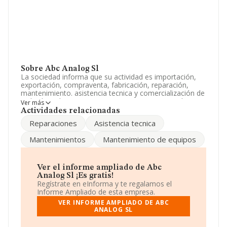
Sobre Abc Analog Sl
La sociedad informa que su actividad es importación,
exportación, compraventa, fabricación, reparación,
mantenimiento. asistencia tecnica y comercialización de
toda clase de instrumentos. aparatos y equipos de
Ver más
medida y registro de magnitudes fisicas. La empresa
Actividades relacionadas
está registrada como Sociedad Limitada. Su actividad
Reparaciones
Asistencia tecnica
CNAE es '%cnae%' con código 4650. No realiza
actividad de importación y/o exportación.
Mantenimientos
Mantenimiento de equipos
En el último año el número de empleados ha
permanecido igual y teniendo en cuenta la información
disponible en INFORMA, ha dispuesto de un número de
Ver el informe ampliado de Abc
empleados por encima de la media de sector.
Analog Sl ¡Es gratis!
Regístrate en eInforma y te regalamos el
Puedes consultar su página web aquí:
www.abcnet.es
.
Informe Ampliado de esta empresa.
VER INFORME AMPLIADO DE ABC
La compañía
Abc Analog S.L
, con número de
ANALOG SL
identificación fiscal B78129525, está situada en Avenida
De La Victoria núm. 52, (28023), Madrid, Madrid.