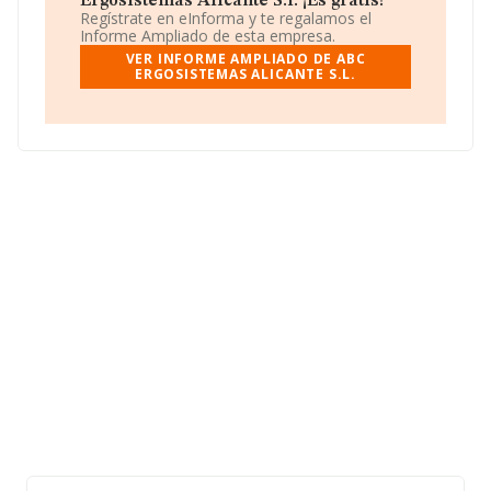
Ergosistemas Alicante S.l. ¡Es gratis!
facturación de ventas entre todas las compañías
Regístrate en eInforma y te regalamos el
alcanza los 320 mil euros. Para aportar ulterior
Informe Ampliado de esta empresa.
información de interés en el ámbito sectorial, los
VER INFORME AMPLIADO DE ABC
empleados de media son 2. La antigüedad desde la
ERGOSISTEMAS ALICANTE S.L.
constitución es de 21 años.