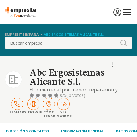
EMPRESITE ESPAÑA
ABC ERGOSISTEMAS ALICANTE S.L.
Buscar
Abc Ergosistemas
Alicante S.l.
El comercio al por menor, reparacion y
mantenimiento de muebles de oficina,
0
/5
( 0 votos)
maquinas, equipos de oficina, ordenadores y
equipos y programas de informatica.
LLAMAR
SITIO WEB
CÓMO
VER
LLEGAR
INFORME
DIRECCIÓN Y CONTACTO
INFORMACIÓN GENERAL
DATOS COM