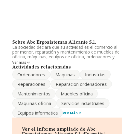
Sobre Abc Ergosistemas Alicante S.l.
La sociedad declara que su actividad es el comercio al
por menor, reparación y mantenimiento de muebles de
oficina, máquinas, equipos de oficina, ordenadores y
equipos y programas de informática. La empresa es una
Ver más
Sociedad Limitada. Su CNAE corresponde a 4755 con
Actividades relacionadas
código '%cnae%'. La empresa no tiene actividad en
Ordenadores
Maquinas
Industrias
mercados exteriores.
Reparaciones
Reparacion ordenadores
Para comunicarse con sus oficinas, el número de
teléfono es 965185832.
Mantenimientos
Muebles oficina
La empresa
Abc Ergosistemas Alicante S.L
, CIF
Maquinas oficina
Servicios industriales
B53271193, está situada en Calle Mariano Benlliure
núm. 19 A, (03009), en el municipio de Alicante,
Equipos informatica
VER MÁS
Comunidad Valenciana.
En base a la información de la que dispone INFORMA
sobre 25.538 compañías, a nivel nacional la facturación
Ver el informe ampliado de Abc
asciende a 8.191 millones de euros y la media de