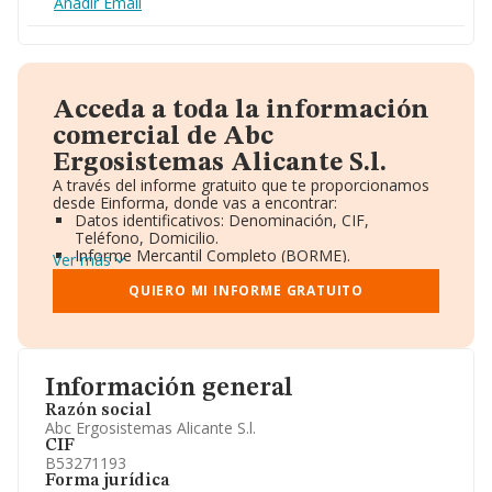
Añadir Email
Acceda a toda la información
comercial de Abc
Ergosistemas Alicante S.l.
A través del informe gratuito que te proporcionamos
desde Einforma, donde vas a encontrar:
Datos identificativos: Denominación, CIF,
Teléfono, Domicilio.
Informe Mercantil Completo (BORME).
Ver más
Gráficos de Evolución Ventas y Empleados.
Consejo de Administración y Administradores.
QUIERO MI INFORME GRATUITO
Directivos y Ejecutivos.
Accionistas.
Participaciones y Vinculaciones en otras empresas.
Artículos de prensa publicados sobre la empresa.
Información oficial y registral complementaria.
Información general
Razón social
Abc Ergosistemas Alicante S.l.
CIF
B53271193
Forma jurídica