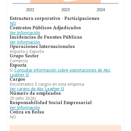
años. La media de empleados es de 6.
En conclusión, la actividad de
Abc Leather S.L
es la
2022
2023
2024
fabricación, manipulación, mezcla y comercio al por
Estructura corporativa - Participaciones
mayor de productos químicos en polvo y líquido para
NO
cualquier industria. Se ha posicionado más abajo en el
Contratos Públicos Adjudicados
ranking de provincia frente al 2023.
Ver Información
Incidencias de Fuentes Públicas
Ver Información
Operaciones Internacionales
Importa y Exporta
Grupo Sector
Comercio
Exporta
SI
Consultar información sobre exportaciones de Abc
Leather Sl
Cargos
Encontrados 5 cargos en esta empresa
Ver cargos de Abc Leather Sl
Número de empleados
29 (año 2026)
Responsabilidad Social Empresarial
Ver Información
Cotiza en Bolsa
NO