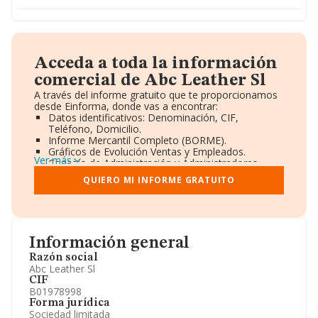
Acceda a toda la información
comercial de Abc Leather Sl
A través del informe gratuito que te proporcionamos
desde Einforma, donde vas a encontrar:
Datos identificativos: Denominación, CIF,
Teléfono, Domicilio.
Informe Mercantil Completo (BORME).
Gráficos de Evolución Ventas y Empleados.
Ver más
Consejo de Administración y Administradores.
Directivos y Ejecutivos.
QUIERO MI INFORME GRATUITO
Accionistas.
Participaciones y Vinculaciones en otras empresas.
Artículos de prensa publicados sobre la empresa.
Información oficial y registral complementaria.
Información general
Razón social
Abc Leather Sl
CIF
B01978998
Forma jurídica
Sociedad limitada