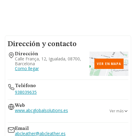
Dirección y contacto
Dirección
Calle França, 12, Igualada, 08700,
Barcelona
VER EN MAPA
Como llegar
Teléfono
938039635
Web
www.abcglobalsolutions.es
Ver más
www.abcleather.es
Email
abcleather@abcleather.es