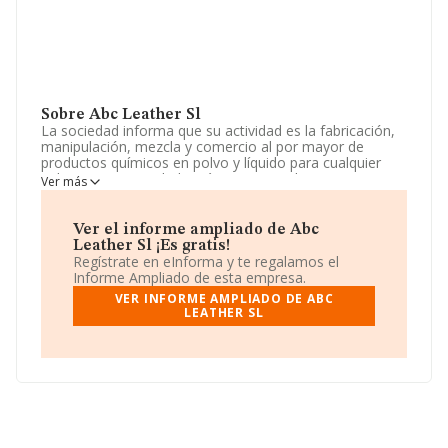
Sobre Abc Leather Sl
La sociedad informa que su actividad es la fabricación,
manipulación, mezcla y comercio al por mayor de
productos químicos en polvo y líquido para cualquier
industria. La sociedad está inscrita en el Registro
Ver más
Mercantil como Sociedad Limitada. Su CNAE
corresponde a 4685 con código '%cnae%'. La compañía
es importadora y exportadora.
Ver el informe ampliado de Abc
Leather Sl ¡Es gratis!
Ha contado con el mismo número de profesionales y
Regístrate en eInforma y te regalamos el
atendiendo a los datos disponibles en INFORMA, ese
Informe Ampliado de esta empresa.
número ha estado por encima de la media de sector.
VER INFORME AMPLIADO DE ABC
LEATHER SL
Dentro del ranking de empresas elaborado por
INFORMA, atendiendo a los niveles de facturación,
podemos decir de la compañía que: en 2024, en la
clasificación del sector, la empresa se ha colocado 2
puestos más abajo y su posición actual es 202 (el año
anterior estaba en 200). Tienen mejor posición las
siguientes empresas del sector:
Mediterranean
Garden Innovations Sociedad Limitada
y
Troy