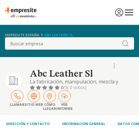
EMPRESITE ESPAÑA
ABC LEATHER SL
Buscar
Abc Leather Sl
La fabricación, manipulación, mezcla y
comercio al por mayor de productos
0
/5
( 0 votos)
químicos en polvo y líquido para cualquier
industria.
LLAMAR
SITIO WEB
CÓMO
VER
LLEGAR
INFORME
DIRECCIÓN Y CONTACTO
INFORMACIÓN GENERAL
DATOS COM