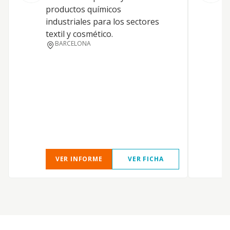
d
productos químicos
i
industriales para los sectores
textil y cosmético.
BARCELONA
VER INFORME
VER FICHA