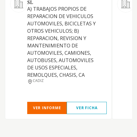
SL
-
A) TRABAJOS PROPIOS DE
r
REPARACION DE VEHICULOS
m
AUTOMOVILES, BICICLETAS Y
v
OTROS VEHICULOS; B)
C
REPARACION, REVISION Y
p
MANTENIMIENTO DE
a
AUTOMOVILES, CAMIONES,
m
AUTOBUSES, AUTOMOVILES
m
DE USOS ESPECIALES,
d
REMOLQUES, CHASIS, CA
e
CADIZ
e
p
VER INFORME
VER FICHA