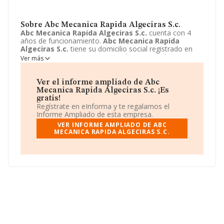
Sobre Abc Mecanica Rapida Algeciras S.c.
Abc Mecanica Rapida Algeciras S.c.
cuenta con 4
años de funcionamiento.
Abc Mecanica Rapida
Algeciras S.c.
tiene su domicilio social registrado en
Paseo Victoria Eugenia, 17 - 3, Algeciras, Cadiz. Enmarca
Ver más
su actividad CNAE principal como 9531 - Reparación y
mantenimiento de vehículos de motor.
Abc Mecanica
Rapida Algeciras S.c.
aparece inscrita como Sociedad
Ver el informe ampliado de Abc
civil.
Mecanica Rapida Algeciras S.c. ¡Es
gratis!
Regístrate en eInforma y te regalamos el
Informe Ampliado de esta empresa.
VER INFORME AMPLIADO DE ABC
MECANICA RAPIDA ALGECIRAS S.C.