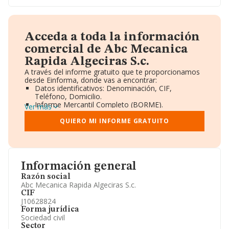
Acceda a toda la información
comercial de Abc Mecanica
Rapida Algeciras S.c.
A través del informe gratuito que te proporcionamos
desde Einforma, donde vas a encontrar:
Datos identificativos: Denominación, CIF,
Teléfono, Domicilio.
Informe Mercantil Completo (BORME).
Ver más
Gráficos de Evolución Ventas y Empleados.
Consejo de Administración y Administradores.
QUIERO MI INFORME GRATUITO
Directivos y Ejecutivos.
Accionistas.
Participaciones y Vinculaciones en otras empresas.
Artículos de prensa publicados sobre la empresa.
Información oficial y registral complementaria.
Información general
Razón social
Abc Mecanica Rapida Algeciras S.c.
CIF
J10628824
Forma jurídica
Sociedad civil
Sector