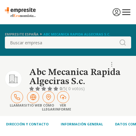
EMPRESITE ESPAÑA
ABC MECANICA RAPIDA ALGECIRAS S.C.
Buscar
Abc Mecanica Rapida
Algeciras S.c.
0
/5
( 0 votos)
LLAMAR
SITIO WEB
CÓMO
VER
LLEGAR
INFORME
DIRECCIÓN Y CONTACTO
INFORMACIÓN GENERAL
DATOS COM