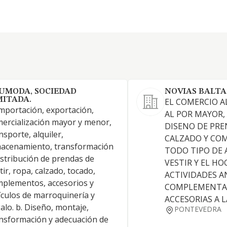
UMODA, SOCIEDAD
NOVIAS BALTA
MITADA.
EL COMERCIO A
Importación, exportación,
AL POR MAYOR,
ercialización mayor y menor,
DISENO DE PRE
nsporte, alquiler,
CALZADO Y CO
acenamiento, transformación
TODO TIPO DE 
istribución de prendas de
VESTIR Y EL HOG
tir, ropa, calzado, tocado,
ACTIVIDADES A
plementos, accesorios y
COMPLEMENTAR
ículos de marroquinería y
ACCESORIAS A 
alo. b. Diseño, montaje,
PONTEVEDRA
nsformación y adecuación de