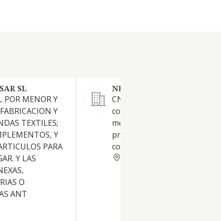
SAR SL
NIKITA 22 SOCIEDAD LIMI
L POR MENOR Y
CNAE: 4771. a) La venta y
 FABRICACION Y
comercialización al por mayor
NDAS TEXTILES;
menor de toda clase de ropas
MPLEMENTOS, Y
prendas de vestir, así como s
ARTICULOS PARA
complementos y accesorios
PONTEVEDRA
AR. Y LAS
NEXAS,
IAS O
LAS ANT