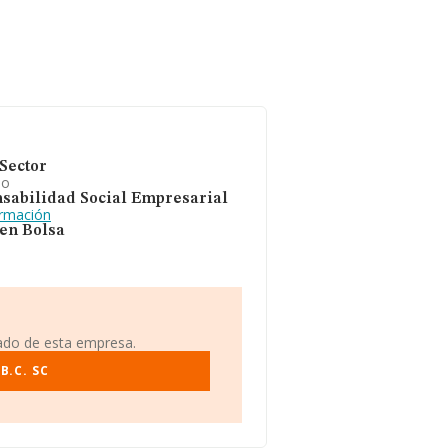
Sector
io
sabilidad Social Empresarial
ormación
 en Bolsa
iado de esta empresa.
B.C. SC