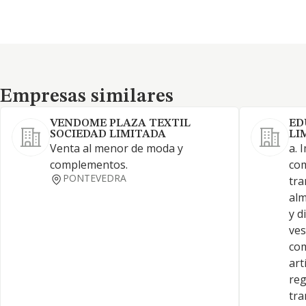
Empresas similares
Empresas similares
VENDOME PLAZA TEXTIL
ED
SOCIEDAD LIMITADA
LI
Venta al menor de moda y
a. 
complementos.
com
PONTEVEDRA
tra
alm
y d
ves
com
art
reg
tra