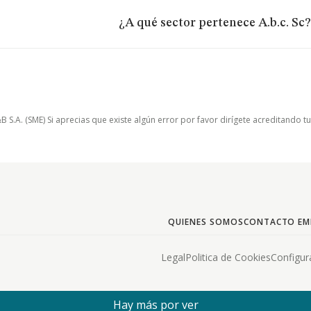
¿A qué sector pertenece A.b.c. Sc?
.A. (SME) Si aprecias que existe algún error por favor dirígete acreditando t
QUIENES SOMOS
CONTACTO EM
Legal
Politica de Cookies
Configur
Hay más por ver