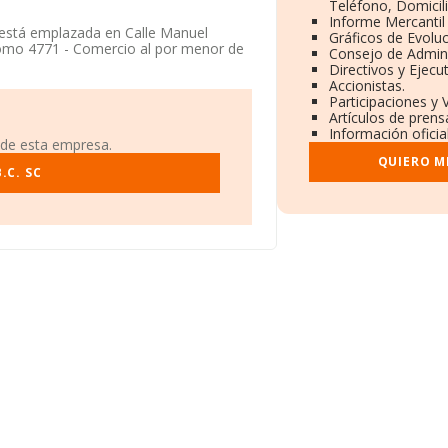
Teléfono, Domicili
Informe Mercanti
está emplazada en Calle Manuel
Gráficos de Evolu
como 4771 - Comercio al por menor de
Consejo de Admini
Directivos y Ejecut
Accionistas.
Participaciones y 
Artículos de prens
Información oficia
 de esta empresa.
QUIERO M
.C. SC