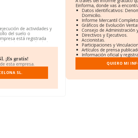
A través del informe gratuito
Einforma, donde vas a encontra
Datos identificativos: Deno
Domicilio.
Informe Mercantil Complet
Gráficos de Evolución Vent
ejecución de actividades y
Consejo de Administración 
ollo del suelo o
Directivos y Ejecutivos.
 empresa está registrada
Accionistas.
ón y administración de la
Participaciones y Vinculaci
dad en mercados exteriores.
Artículos de prensa publica
Información oficial y regist
 ¡Es gratis!
QUIERO MI IN
 de esta empresa.
CELONA SL.
9462, tiene su domicilio
), Barcelona, Cataluña.
70 compañías, en el ámbito
s y en 2024 la media de
mil euros. Para aportar
e antigüedad desde la