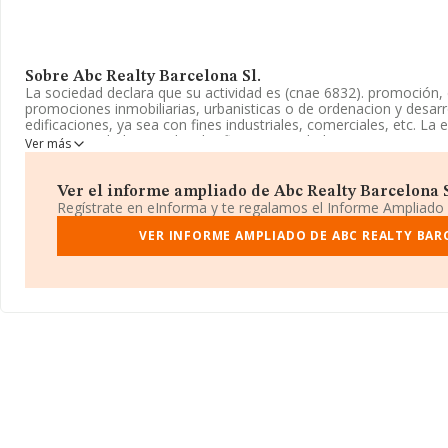
Sobre Abc Realty Barcelona Sl.
La sociedad declara que su actividad es (cnae 6832). promoción, 
promociones inmobiliarias, urbanisticas o de ordenacion y desarr
edificaciones, ya sea con fines industriales, comerciales, etc. La
como Sociedad Limitada. Clasifica su actividad CNAE como 'Gesti
Ver más
propiedad inmobiliaria', código 6832. La sociedad no tiene activi
Para saber más puedes acceder a su página web en este enlace
Ver el informe ampliado de Abc Realty Barcelona Sl.
www.abcrealtybarcelona.com
.
Regístrate en eInforma y te regalamos el Informe Ampliado
La empresa española
VER INFORME AMPLIADO DE ABC REALTY BAR
Abc Realty Barcelona S.L
, con NIF B6637
social establecido en Calle Muntaner núm. 571 P. 1 Pta. A, (08022
En base a la información de la que dispone INFORMA sobre 36.9
nacional la facturación alcanza la cifra de 5.906 millones de euro
facturación de ventas entre todas las compañías alcanza los 159 
ulterior información de interés en el ámbito sectorial, la media d
constitución es de 16 años. La media de empleados es de 2.