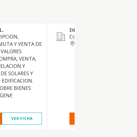
L.
DEDOG SL
IPCION,
Corte laser en metal.
BARCELONA
MUTA Y VENTA DE
 VALORES
COMPRA, VENTA,
CELACION Y
DE SOLARES Y
 EDIFICACION.
OBRE BIENES
 GENE
VER FICHA
VER INFORME
VER FIC