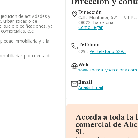
Dirección y cont
Dirección
jecucion de actividades y
Calle Muntaner, 571 - P. 1 Pta
, urbanisticas o de
08022, Barcelona
l suelo o edificaciones, ya
Como llegar
, comerciales, etc
opiedad inmobiliaria y a la
Teléfono
629...
Ver teléfono 629...
nmobiliarias por cuenta de
Web
www.abcrealtybarcelona.com
Email
Añadir Email
Acceda a toda la
comercial de Abc
Sl.