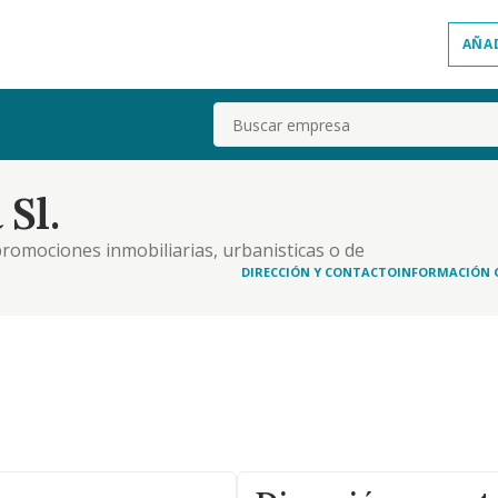
AÑA
Buscar
 Sl.
promociones inmobiliarias, urbanisticas o de
 sea con fines industriales, comerciales, etc
DIRECCIÓN Y CONTACTO
INFORMACIÓN 