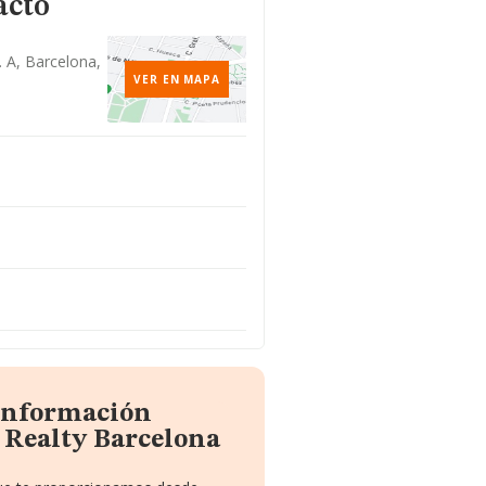
acto
. A, Barcelona,
VER EN MAPA
 información
 Realty Barcelona