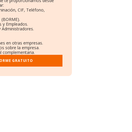
 que te proporcionamos desde
r:
minación, CIF, Teléfono,
o (BORME).
as y Empleados.
y Administradores.
ones en otras empresas.
dos sobre la empresa.
ral complementaria.
FORME GRATUITO