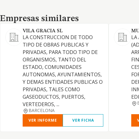
Empresas similares
Empresas similares
VILA GRACIA SL
MU
LA CONSTRUCCION DE TODO
LA
TIPO DE OBRAS PUBLICAS Y
(A
PRIVADAS, PARA TODO TIPO DE
AR
ORGANISMOS, TANTO DEL
FI
ESTADO, COMUNIDADES
CE
AUTONOMAS, AYUNTAMIENTOS,
FO
Y DEMAS ENTIDADES PUBLICAS O
DE
PRIVADAS, TALES COMO
IN
GASEODUCTOS, PUERTOS,
ED
VERTEDEROS, ...
BARCELONA
VER INFORME
VER FICHA