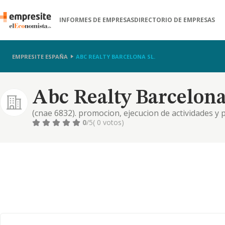
INFORMES DE EMPRESAS
DIRECTORIO DE EMPRESAS
EMPRESITE ESPAÑA
ABC REALTY BARCELONA SL.
Abc Realty Barcelona
(cnae 6832). promocion, ejecucion de actividades y 
ordenacion y desarrollo del suelo o edificaciones, ya
0
/5
( 0 votos)