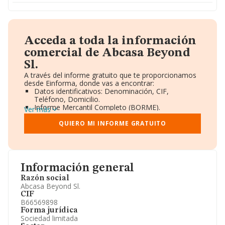
Acceda a toda la información
comercial de Abcasa Beyond
Sl.
A través del informe gratuito que te proporcionamos
desde Einforma, donde vas a encontrar:
Datos identificativos: Denominación, CIF,
Teléfono, Domicilio.
Informe Mercantil Completo (BORME).
Ver más
Gráficos de Evolución Ventas y Empleados.
Consejo de Administración y Administradores.
QUIERO MI INFORME GRATUITO
Directivos y Ejecutivos.
Accionistas.
Participaciones y Vinculaciones en otras empresas.
Artículos de prensa publicados sobre la empresa.
Información oficial y registral complementaria.
Información general
Razón social
Abcasa Beyond Sl.
CIF
B66569898
Forma jurídica
Sociedad limitada