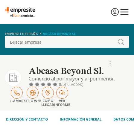
EMPRESITE ESPAÑA
ABCASA BEYOND SL.
Buscar
Abcasa Beyond Sl.
Comercio al por mayor y al por menor.
distribucion comercial. importacion y
0
/5
( 0 votos)
exportacion. la venta al mayor y al detalle de
ropa de vestir, ropa de hogar, calzado y
zapatillas, bisuteria, bolsos, material
LLAMAR
SITIO WEB
CÓMO
VER
LLEGAR
INFORME
electrico, etc
DIRECCIÓN Y CONTACTO
INFORMACIÓN GENERAL
DATOS COM