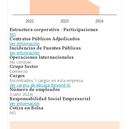
adicional de interés, la media de empleados de las
empresas es de 4. La antigüedad alcanza los 17 años
desde la constitución.
En definitiva,
Abcasa Beyond S.L
se emplea en
2022
2023
2024
comercio al por mayor y al por menor. distribución
Estructura corporativa - Participaciones
comercial. importación y exportación. la venta al mayor
NO
y al detalle de ropa de vestir, ropa de hogar, calzado y
Contratos Públicos Adjudicados
zapatillas, bisutería, bolsos, material electrico, etc. Se ha
Ver Información
posicionado más abajo en el ranking de provincia frente
Incidencias de Fuentes Públicas
al 2023.
Ver Información
Operaciones Internacionales
No constan
Grupo Sector
Comercio
Cargos
Encontrados 1 cargos en esta empresa
Ver cargos de Abcasa Beyond Sl.
Número de empleados
3 (año 2024)
Responsabilidad Social Empresarial
Ver Información
Cotiza en Bolsa
NO