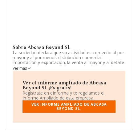
Sobre Abcasa Beyond Sl.
La sociedad declara que su actividad es comercio al por
mayor y al por menor. distribución comercial.
importación y exportación. la venta al mayor y al detalle
de ropa de vestir, ropa de hogar, calzado y zapatillas,
Ver más
bisutería, bolsos, material electrico, etc. La empresa
está registrada como Sociedad Limitada. Su CNAE
corresponde a 4642 con código 'Comercio al por mayor
Ver el informe ampliado de Abcasa
de prendas de vestir y calzado'. No realiza actividad de
Beyond Sl. ¡Es gratis!
importación y/o exportación.
Regístrate en eInforma y te regalamos el
Informe Ampliado de esta empresa.
El número de empleados ha crecido un 200% y según
VER INFORME AMPLIADO DE ABCASA
los datos a disposición de INFORMA, ha tenido un
BEYOND SL.
número de empleados por debajo de la media de
sector.
Dentro del ranking de empresas elaborado por
INFORMA, atendiendo a los niveles de facturación de la
compañía, se destaca que: frente al año 2023, la