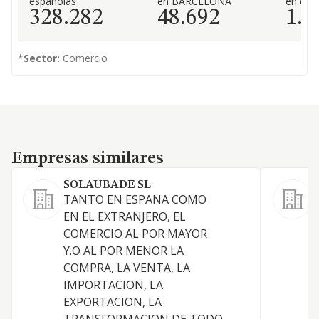
españolas
en BARCELONA
en el 
328.282
48.692
1.2
*
Sector:
Comercio
Empresas similares
Empresas similares
SOLAUBADE SL
TANTO EN ESPANA COMO
EN EL EXTRANJERO, EL
COMERCIO AL POR MAYOR
Y.O AL POR MENOR LA
COMPRA, LA VENTA, LA
D
IMPORTACION, LA
I
EXPORTACION, LA