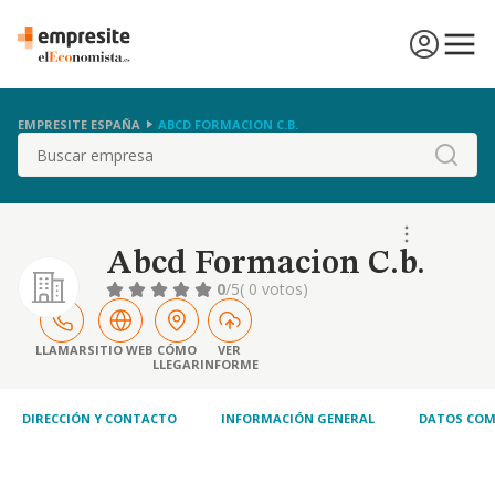
EMPRESITE ESPAÑA
ABCD FORMACION C.B.
Buscar
Abcd Formacion C.b.
0
/5
( 0 votos)
LLAMAR
SITIO WEB
CÓMO
VER
LLEGAR
INFORME
DIRECCIÓN Y CONTACTO
INFORMACIÓN GENERAL
DATOS COM