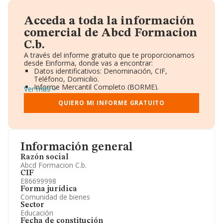
Acceda a toda la información
comercial de Abcd Formacion
C.b.
A través del informe gratuito que te proporcionamos
desde Einforma, donde vas a encontrar:
Datos identificativos: Denominación, CIF,
Teléfono, Domicilio.
Informe Mercantil Completo (BORME).
Ver más
Gráficos de Evolución Ventas y Empleados.
Consejo de Administración y Administradores.
QUIERO MI INFORME GRATUITO
Directivos y Ejecutivos.
Accionistas.
Participaciones y Vinculaciones en otras empresas.
Artículos de prensa publicados sobre la empresa.
Información oficial y registral complementaria.
Información general
Razón social
Abcd Formacion C.b.
CIF
E86699998
Forma jurídica
Comunidad de bienes
Sector
Educación
Fecha de constitución