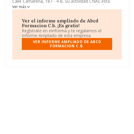
Calle Camarena, 187 - 4 B. Su actividad CNAE está
incluida en 8559 - Otra educación n.c.o.p..
Abcd
Ver más
Formacion C.b.
está registrada como Comunidad de
bienes.
Ver el informe ampliado de Abcd
Formacion C.b. ¡Es gratis!
Regístrate en eInforma y te regalamos el
Informe Ampliado de esta empresa.
VER INFORME AMPLIADO DE ABCD
FORMACION C.B.