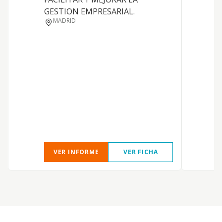
D
GESTION EMPRESARIAL.
MADRID
D
C
VER INFORME
VER FICHA