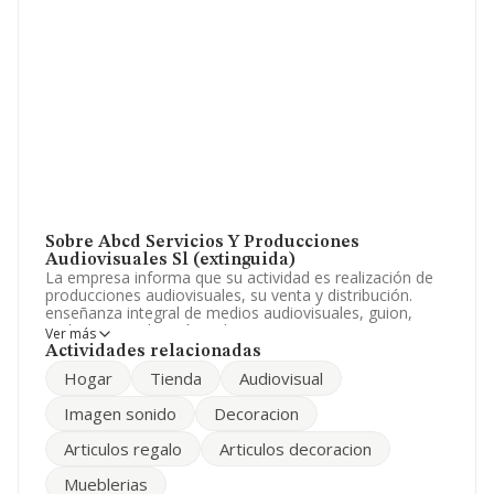
Sobre Abcd Servicios Y Producciones
Audiovisuales Sl (extinguida)
La empresa informa que su actividad es realización de
producciones audiovisuales, su venta y distribución.
enseñanza integral de medios audiovisuales, guion,
grabacion, realización, edicion. compra, venta y
Ver más
comercialización de artículos de decoracion y regalo. La
Actividades relacionadas
sociedad está registrada como Sociedad Limitada.
Hogar
Tienda
Audiovisual
Clasifica su actividad CNAE como 'Actividades de
producción cinematográfica y de vídeo', código 5915. La
Imagen sonido
Decoracion
compañía no tiene actividad en mercados exteriores.
Articulos regalo
Articulos decoracion
La sociedad
Abcd Servicios y Producciones
Audiovisuales S.L (extinguida)
, con número de
Mueblerias
identificación fiscal B50206259, tiene domicilio fiscal en