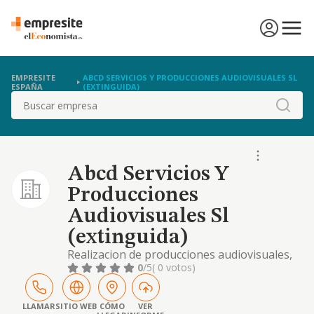
EMPRESITE
ABCD SERVICIOS Y PRODUCCIONES AUDIOVISUALES SL
ESPAÑA
(EXTINGUIDA)
Buscar
Abcd Servicios Y
Producciones
Audiovisuales Sl
(extinguida)
Realizacion de producciones audiovisuales,
su venta y distribucion. ensenanza integral
0
/5
( 0 votos)
de medios audiovisuales, guion, grabacion,
realizacion, edicion. compra, venta y
comercializacion de articulos de decoracion y
LLAMAR
SITIO WEB
CÓMO
VER