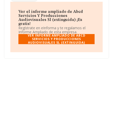
Calle Genoveva Torres Morales núm. 6 4 C, (50006), en
el municipio de Zaragoza, Aragón.
Ver el informe ampliado de Abcd
En relación con el sector y disponiendo de los datos de
Servicios Y Producciones
hasta 9.483 empresas, la facturación en el ámbito
Audiovisuales Sl (extinguida) ¡Es
nacional alcanza los 2.639 millones de euros y la media
gratis!
de facturación de ventas entre todas las compañías
Regístrate en eInforma y te regalamos el
alcanza los 278 mil euros. En cuanto a la información
Informe Ampliado de esta empresa.
relativa a la provincia de Zaragoza, en la base de datos
VER INFORME AMPLIADO DE ABCD
de INFORMA aparecen 105 empresas, cuyas ventas han
SERVICIOS Y PRODUCCIONES
AUDIOVISUALES SL (EXTINGUIDA)
alcanzado los 8 millones de euros. Como información
adicional de interés, la media de empleados es de 2; la
antigüedad alcanza los 12 años desde la constitución.