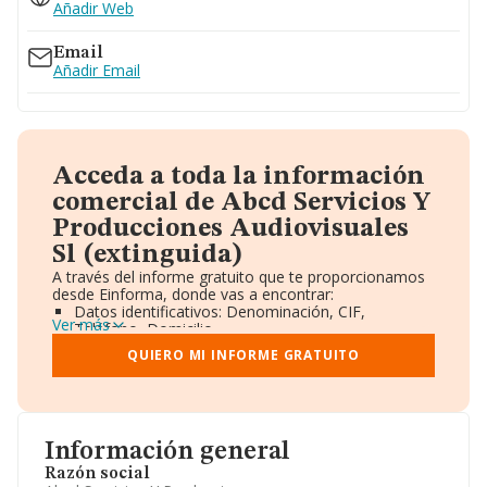
Añadir Web
Email
Añadir Email
Acceda a toda la información
comercial de Abcd Servicios Y
Producciones Audiovisuales
Sl (extinguida)
A través del informe gratuito que te proporcionamos
desde Einforma, donde vas a encontrar:
Datos identificativos: Denominación, CIF,
Ver más
Teléfono, Domicilio.
Informe Mercantil Completo (BORME).
QUIERO MI INFORME GRATUITO
Gráficos de Evolución Ventas y Empleados.
Consejo de Administración y Administradores.
Directivos y Ejecutivos.
Accionistas.
Participaciones y Vinculaciones en otras empresas.
Información general
Artículos de prensa publicados sobre la empresa.
Información oficial y registral complementaria.
Razón social