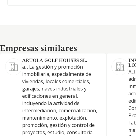
Empresas similares
Empresas similares
ARTOLA GOLF HOUSES SL.
IN
LO
a. . La gestión y promoción
Act
inmobiliaria, especialmente de
adm
viviendas, locales comerciales,
inm
garajes, naves industriales y
act
edificaciones en general,
edi
incluyendo la actividad de
Con
intermediación, comercialización,
Pro
mantenimiento, explotación,
Fab
promoción, gestión y control de
met
proyectos, estudio, consultoría