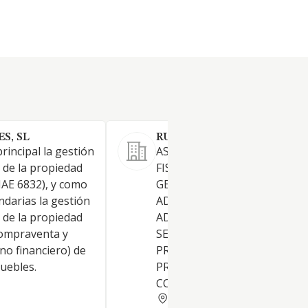
S, SL
RUSTICA Y URBANA MUÑO
rincipal la gestión
ASESORAMIENTO LABORAL 
 de la propiedad
FISCAL, SEGUROS GENERALES
NAE 6832), y como
GESTIONES ANTES LAS
ndarias la gestión
ADMINISTRACIONES PUBLIC
 de la propiedad
ADMINISTRACIONES DE FINC
 compraventa y
SERVICIOS RELATIVOS A LA
no financiero) de
PROPIEDAD INMOBILIARIA Y 
uebles.
PROPIEDAD INDUSTRIAL;
COMPRAVENTA Y A
CORDOBA