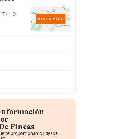
17 - 1 D,
VER EN MAPA
 información
cor
De Fincas
 que te proporcionamos desde
ar: