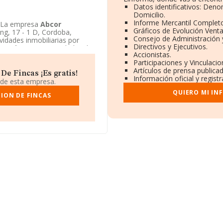
Datos identificativos: Deno
Domicilio.
Informe Mercantil Complet
. La empresa
Abcor
Gráficos de Evolución Vent
ng, 17 - 1 D, Cordoba,
Consejo de Administración 
vidades inmobiliarias por
Directivos y Ejecutivos.
De Fincas
es Sociedad civil.
Accionistas.
Participaciones y Vinculaci
Artículos de prensa publica
e Fincas ¡Es gratis!
Información oficial y regist
 de esta empresa.
QUIERO MI IN
ION DE FINCAS