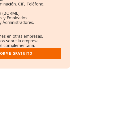
minación, CIF, Teléfono,
o (BORME).
as y Empleados.
y Administradores.
ones en otras empresas.
dos sobre la empresa.
ral complementaria.
FORME GRATUITO