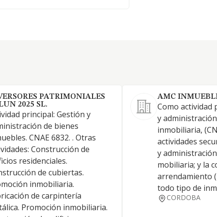
VERSORES PATRIMONIALES
AMC INMUEBLE
LUN 2025 SL.
Como actividad p
ividad principal: Gestión y
y administración
inistración de bienes
inmobiliaria, (C
uebles. CNAE 6832. . Otras
actividades secu
ividades: Construcción de
y administración
ficios residenciales.
mobiliaria; y la
strucción de cubiertas.
arrendamiento (
moción inmobiliaria.
todo tipo de inm
ricación de carpintería
CORDOBA
álica. Promoción inmobiliaria.