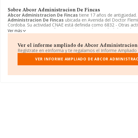
Sobre Abcor Administracion De Fincas
Abcor Administracion De Fincas
tiene 17 años de antigüedad
Administracion De Fincas
ubicada en Avenida del Doctor Flemi
Cordoba. Su actividad CNAE está definida como 6832 - Otras acti
cuenta de terceros. La forma jurídica de
Abcor Administracion 
Ver más
Ver el informe ampliado de Abcor Administracion D
Regístrate en eInforma y te regalamos el Informe Ampliado
VER INFORME AMPLIADO DE ABCOR ADMINISTRAC