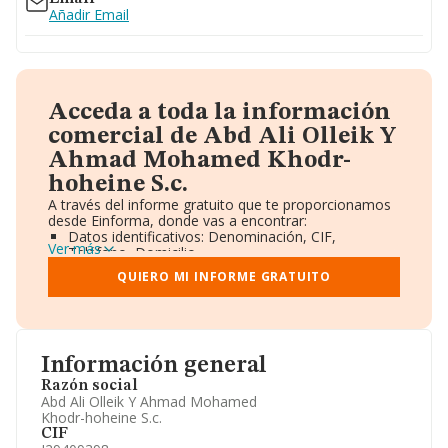
Añadir Email
Acceda a toda la información
comercial de Abd Ali Olleik Y
Ahmad Mohamed Khodr-
hoheine S.c.
A través del informe gratuito que te proporcionamos
desde Einforma, donde vas a encontrar:
Datos identificativos: Denominación, CIF,
Ver más
Teléfono, Domicilio.
Informe Mercantil Completo (BORME).
QUIERO MI INFORME GRATUITO
Gráficos de Evolución Ventas y Empleados.
Consejo de Administración y Administradores.
Directivos y Ejecutivos.
Accionistas.
Participaciones y Vinculaciones en otras empresas.
Información general
Artículos de prensa publicados sobre la empresa.
Información oficial y registral complementaria.
Razón social
Abd Ali Olleik Y Ahmad Mohamed
Khodr-hoheine S.c.
CIF