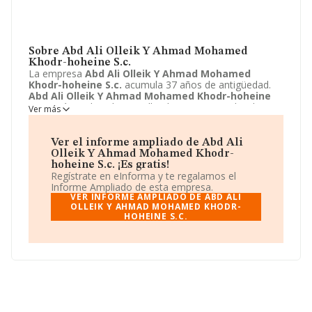
Sobre Abd Ali Olleik Y Ahmad Mohamed
Khodr-hoheine S.c.
La empresa
Abd Ali Olleik Y Ahmad Mohamed
Khodr-hoheine S.c.
acumula 37 años de antigüedad.
Abd Ali Olleik Y Ahmad Mohamed Khodr-hoheine
S.c.
está emplazada en Calle Almeria (san Pedro de
Ver más
Alcantara), 12 - ED S, Marbella, Malaga. Centra su
actividad CNAE como 9610 - Lavado y limpieza de
prendas de tela y de piel. La empresa
Abd Ali Olleik Y
Ver el informe ampliado de Abd Ali
Ahmad Mohamed Khodr-hoheine S.c.
es Sociedad
Olleik Y Ahmad Mohamed Khodr-
civil.
hoheine S.c. ¡Es gratis!
Regístrate en eInforma y te regalamos el
Informe Ampliado de esta empresa.
VER INFORME AMPLIADO DE ABD ALI
OLLEIK Y AHMAD MOHAMED KHODR-
HOHEINE S.C.