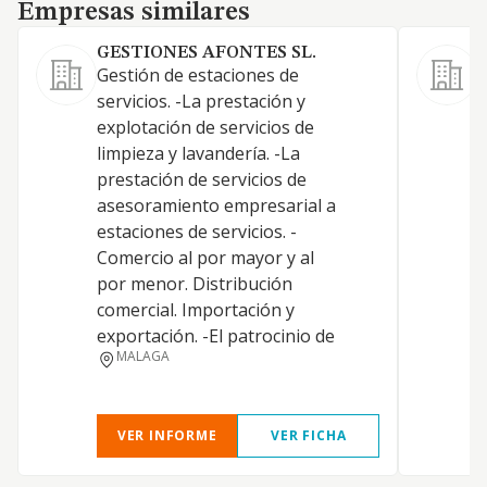
Empresas similares
Empresas similares
GESTIONES AFONTES SL.
Gestión de estaciones de
A
servicios. -La prestación y
9
explotación de servicios de
R
limpieza y lavandería. -La
E
prestación de servicios de
L
asesoramiento empresarial a
a
estaciones de servicios. -
a
Comercio al por mayor y al
L
por menor. Distribución
t
comercial. Importación y
T
exportación. -El patrocinio de
l
MALAGA
4
VER INFORME
VER FICHA