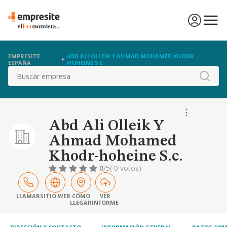
EMPRESITE
ABD ALI OLLEIK Y AHMAD MOHAMED KHODR-
ESPAÑA
HOHEINE S.C.
Buscar
Abd Ali Olleik Y
Ahmad Mohamed
Khodr-hoheine S.c.
0
/5
( 0 votos)
LLAMAR
SITIO WEB
CÓMO
VER
LLEGAR
INFORME