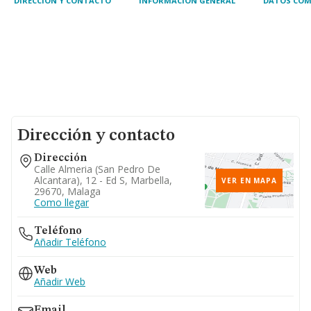
DIRECCIÓN Y CONTACTO
INFORMACIÓN GENERAL
DATOS COM
Dirección y contacto
Dirección
Calle Almeria (san Pedro De
Alcantara), 12 - Ed S, Marbella,
VER EN MAPA
29670, Malaga
Como llegar
Teléfono
Añadir Teléfono
Web
Añadir Web
Email