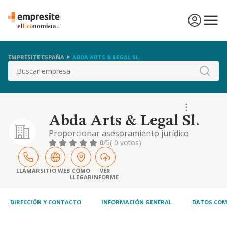
EMPRESITE ESPAÑA
ABDA ARTS & LEGAL SL.
Buscar
Abda Arts & Legal Sl.
Proporcionar asesoramiento jurídico
especializado en determinadas materias
0
/5
( 0 votos)
relativas al mercado interior europeo, el
espacio de libertad, seguridad y justicia de la
ue, y la acción exterior ue. el diseño,
LLAMAR
SITIO WEB
CÓMO
VER
LLEGAR
INFORME
fabricación, importación, exportación y
venta de mobiliario, textiles, objetos de lujo
y elemen
DIRECCIÓN Y CONTACTO
INFORMACIÓN GENERAL
DATOS COM