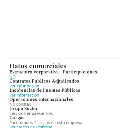
de INFORMA aparecen 263 empresas, cuyas ventas han
obtenido los 18 millones de euros. Con el fin de ampliar
la información relativa a las compañías, los empleados
de media son 2. La antigüedad alcanza los 14 años
desde la constitución.
Datos comerciales
Estructura corporativa - Participaciones
NO
Contratos Públicos Adjudicados
Ver Información
Incidencias de Fuentes Públicas
Ver Información
Operaciones Internacionales
No constan
Grupo Sector
Servicios empresariales
Cargos
Encontrados 1 cargos en esta empresa
Ver cargos de Empresa