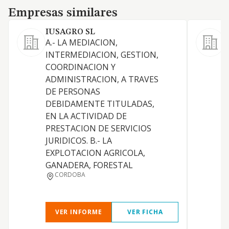
Empresas similares
Empresas similares
IUSAGRO SL
J
A.- LA MEDIACION,
INTERMEDIACION, GESTION,
COORDINACION Y
ADMINISTRACION, A TRAVES
D
DE PERSONAS
DEBIDAMENTE TITULADAS,
G
EN LA ACTIVIDAD DE
PRESTACION DE SERVICIOS
JURIDICOS. B.- LA
EXPLOTACION AGRICOLA,
GANADERA, FORESTAL
I
CORDOBA
VER INFORME
VER FICHA