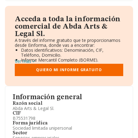
Acceda a toda la información
comercial de Abda Arts &
Legal Sl.
A través del informe gratuito que te proporcionamos
desde Einforma, donde vas a encontrar:
Datos identificativos: Denominación, CIF,
Teléfono, Domicilio.
Informe Mercantil Completo (BORME).
Ver más
Gráficos de Evolución Ventas y Empleados.
Consejo de Administración y Administradores.
QUIERO MI INFORME GRATUITO
Directivos y Ejecutivos.
Accionistas.
Participaciones y Vinculaciones en otras empresas.
Artículos de prensa publicados sobre la empresa.
Información oficial y registral complementaria.
Información general
Razón social
Abda Arts & Legal Sl.
CIF
B75531798
Forma jurídica
Sociedad limitada unipersonal
Sector
Servicios empresariales