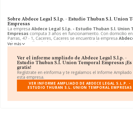
Sobre Abdece Legal S.l.p. - Estudio Thuban S.l. Union
Empresas
La empresa
Abdece Legal S.l.p. - Estudio Thuban S.l. Union
Empresas
computa 3 años en funcionamiento. Con domicilio en 
Parras, 47 - 1, Caceres, Caceres se encuentra la empresa
Abdec
S.l.p. - Estudio Thuban S.l. Union Temporal Empresas
. El C
Ver más
desarrolla es 9499 - Otras actividades asociativas n.c.o.p..
Abdec
S.l.p. - Estudio Thuban S.l. Union Temporal Empresas
está d
como Unión temporal de empresas.
Ver el informe ampliado de Abdece Legal S.l.p. -
Estudio Thuban S.l. Union Temporal Empresas ¡Es
gratis!
Regístrate en eInforma y te regalamos el Informe Ampliado
esta empresa.
VER INFORME AMPLIADO DE ABDECE LEGAL S.L.P. -
ESTUDIO THUBAN S.L. UNION TEMPORAL EMPRESAS