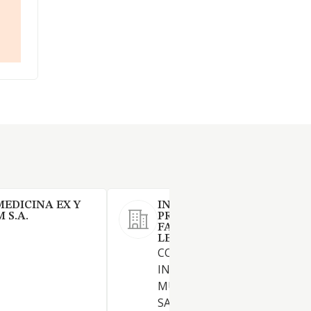
EDICINA EX Y
INSTALACIONES TECNICAS
 S.A.
PROYECTOS CACERES SL Y
FAFSA XXI AMPUDIA SOLAR
LEY 18/1982 DE 26 DE MAYO.
CONCESION DE LA GESTION
INTEGRAL DEL SERVICIO
MUNICIPAL DE AGUA POTAB
SANEAMIENTO EN CILLEROS