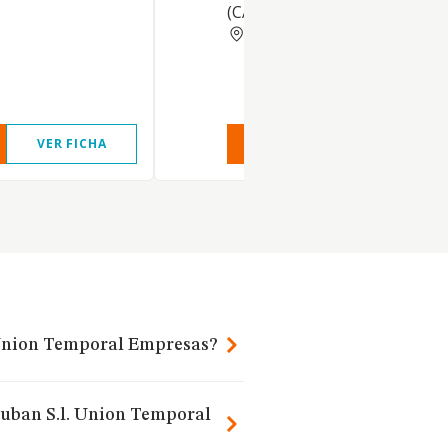
(CACERES).
CACERES
VER FICHA
VER INFORME
VER FIC
. Union Temporal Empresas?
Thuban S.l. Union Temporal