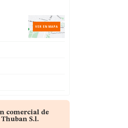
VER EN MAPA
ón comercial de
o Thuban S.l.