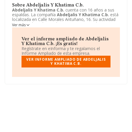
Sobre Abdeljalis Y Khatima C.b.
Abdeljalis Y Khatima C.b.
cuenta con 16 años a sus
espaldas. La compañía
Abdeljalis Y Khatima C.b.
está
localizada en Calle Morales Antuñano, 16. Su actividad
CNAE se ubica dentro de 4721 - Comercio al por menor
Ver más
de frutas y verduras.
Abdeljalis Y Khatima C.b.
tiene
un modelo de sociedad Comunidad de bienes.
Ver el informe ampliado de Abdeljalis
Y Khatima C.b. ¡Es gratis!
Regístrate en eInforma y te regalamos el
Informe Ampliado de esta empresa.
VER INFORME AMPLIADO DE ABDELJALIS
Y KHATIMA C.B.