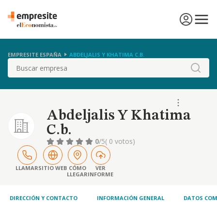
EMPRESITE ESPAÑA
ABDELJALIS Y KHATIMA C.B.
Buscar
Abdeljalis Y Khatima
C.b.
0
/5
( 0 votos)
LLAMAR
SITIO WEB
CÓMO
VER
LLEGAR
INFORME
DIRECCIÓN Y CONTACTO
INFORMACIÓN GENERAL
DATOS COM