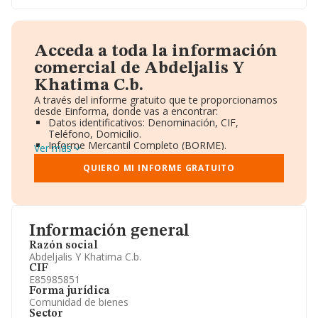
Acceda a toda la información
comercial de Abdeljalis Y
Khatima C.b.
A través del informe gratuito que te proporcionamos
desde Einforma, donde vas a encontrar:
Datos identificativos: Denominación, CIF,
Teléfono, Domicilio.
Informe Mercantil Completo (BORME).
Ver más
Gráficos de Evolución Ventas y Empleados.
Consejo de Administración y Administradores.
QUIERO MI INFORME GRATUITO
Directivos y Ejecutivos.
Accionistas.
Participaciones y Vinculaciones en otras empresas.
Artículos de prensa publicados sobre la empresa.
Información oficial y registral complementaria.
Información general
Razón social
Abdeljalis Y Khatima C.b.
CIF
E85985851
Forma jurídica
Comunidad de bienes
Sector