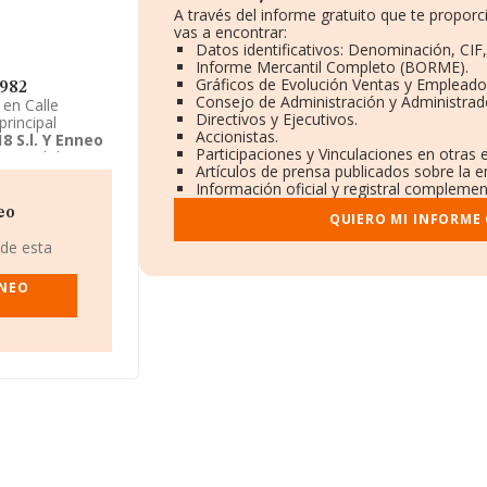
A través del informe gratuito que te propo
vas a encontrar:
Datos identificativos: Denominación, CIF,
Informe Mercantil Completo (BORME).
Gráficos de Evolución Ventas y Empleado
1982
Consejo de Administración y Administrad
 en Calle
Directivos y Ejecutivos.
rincipal
Accionistas.
8 S.l. Y Enneo
Participaciones y Vinculaciones en otras
emporal de
Artículos de prensa publicados sobre la 
Información oficial y registral complemen
eo
QUIERO MI INFORME
 de esta
NNEO