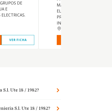
 GRUPOS DE
MANTENIMIENTO DE
UA E
ELEMENTOS DE ROBOTICA 
 ELECTRICAS.
PROCESOS INDUSTRIALES.
INSTALACION Y
ALMERIA
VER FICHA
VER INFORME
VER FIC
 S.l. Ute 18 / 1982?
nieria S.l. Ute 18 / 1982?