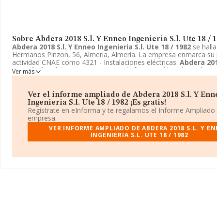
Sobre Abdera 2018 S.l. Y Enneo Ingenieria S.l. Ute 18 / 
Abdera 2018 S.l. Y Enneo Ingenieria S.l. Ute 18 / 1982
se halla
Hermanos Pinzon, 56, Almeria, Almeria. La empresa enmarca su p
actividad CNAE como 4321 - Instalaciones eléctricas.
Abdera 201
Ingenieria S.l. Ute 18 / 1982
toma la forma jurídica de Unión t
Ver más
empresas.
Ver el informe ampliado de Abdera 2018 S.l. Y Enn
Ingenieria S.l. Ute 18 / 1982 ¡Es gratis!
Regístrate en eInforma y te regalamos el Informe Ampliado
empresa.
VER INFORME AMPLIADO DE ABDERA 2018 S.L. Y E
INGENIERIA S.L. UTE 18 / 1982