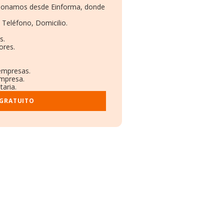
rcionamos desde Einforma, donde
 Teléfono, Domicilio.
s.
ores.
 empresas.
empresa.
taria.
 GRATUITO