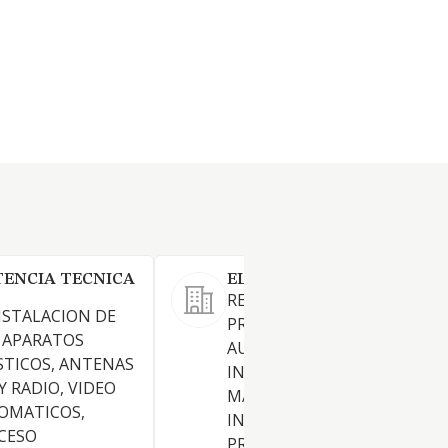
STENCIA TECNICA
ELYTEC SORBAS SLL.
REDACCION Y EJECUCION DE
NSTALACION DE
PROYECTOS TECNICOS.
 APARATOS
AUTOMATIZACION DE PROC
TICOS, ANTENAS
INDUSTRIALES.
Y RADIO, VIDEO
MANTENIMIENTO DE
OMATICOS,
INDUSTRIAS. INSTALACION,
CESO
PROGAMACION Y