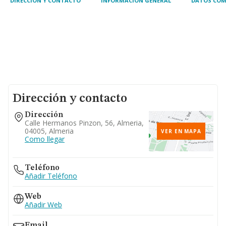
DIRECCIÓN Y CONTACTO
INFORMACIÓN GENERAL
DATOS COM
Dirección y contacto
Dirección
Calle Hermanos Pinzon, 56, Almeria,
04005, Almeria
VER EN MAPA
Como llegar
Teléfono
Añadir Teléfono
Web
Añadir Web
Email