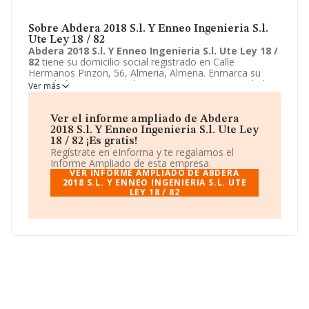
Sobre Abdera 2018 S.l. Y Enneo Ingenieria S.l.
Ute Ley 18 / 82
Abdera 2018 S.l. Y Enneo Ingenieria S.l. Ute Ley 18 /
82
tiene su domicilio social registrado en Calle
Hermanos Pinzon, 56, Almeria, Almeria. Enmarca su
actividad CNAE principal como 9499 - Otras actividades
Ver más
asociativas n.c.o.p..
Abdera 2018 S.l. Y Enneo
Ingenieria S.l. Ute Ley 18 / 82
aparece inscrita como
Unión temporal de empresas.
Ver el informe ampliado de Abdera
2018 S.l. Y Enneo Ingenieria S.l. Ute Ley
18 / 82 ¡Es gratis!
Regístrate en eInforma y te regalamos el
Informe Ampliado de esta empresa.
VER INFORME AMPLIADO DE ABDERA
2018 S.L. Y ENNEO INGENIERIA S.L. UTE
LEY 18 / 82