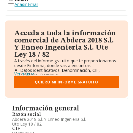
Añadir Email
Acceda a toda la información
comercial de Abdera 2018 S.l.
Y Enneo Ingenieria S.l. Ute
Ley 18 / 82
A través del informe gratuito que te proporcionamos
desde Einforma, donde vas a encontrar:
Datos identificativos: Denominación, CIF,
Ver más
Teléfono, Domicilio.
Informe Mercantil Completo (BORME).
QUIERO MI INFORME GRATUITO
Gráficos de Evolución Ventas y Empleados.
Consejo de Administración y Administradores.
Directivos y Ejecutivos.
Accionistas.
Participaciones y Vinculaciones en otras empresas.
Información general
Artículos de prensa publicados sobre la empresa.
Información oficial y registral complementaria.
Razón social
Abdera 2018 S.l. Y Enneo Ingenieria S.l.
Ute Ley 18 / 82
CIF