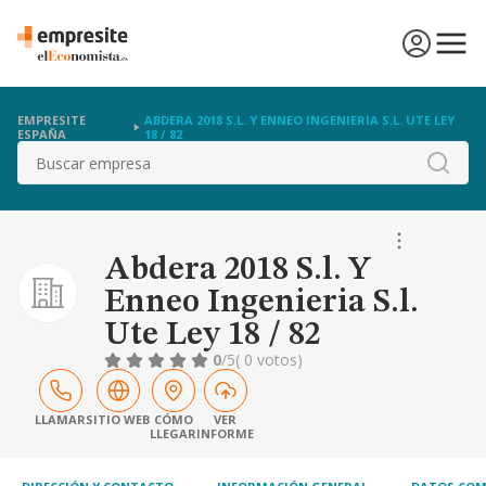
EMPRESITE
ABDERA 2018 S.L. Y ENNEO INGENIERIA S.L. UTE LEY
ESPAÑA
18 / 82
Buscar
Abdera 2018 S.l. Y
Enneo Ingenieria S.l.
Ute Ley 18 / 82
0
/5
( 0 votos)
LLAMAR
SITIO WEB
CÓMO
VER
LLEGAR
INFORME