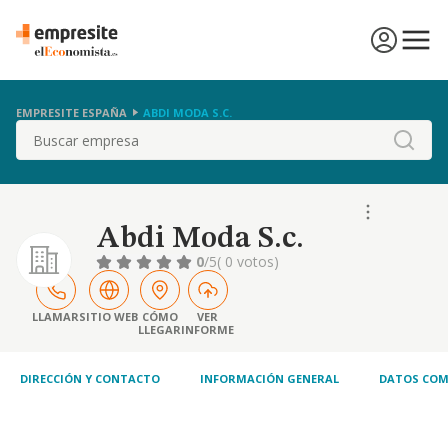
EMPRESITE ESPAÑA
ABDI MODA S.C.
Buscar
Abdi Moda S.c.
0
/5
( 0 votos)
LLAMAR
SITIO WEB
CÓMO
VER
LLEGAR
INFORME
DIRECCIÓN Y CONTACTO
INFORMACIÓN GENERAL
DATOS COM