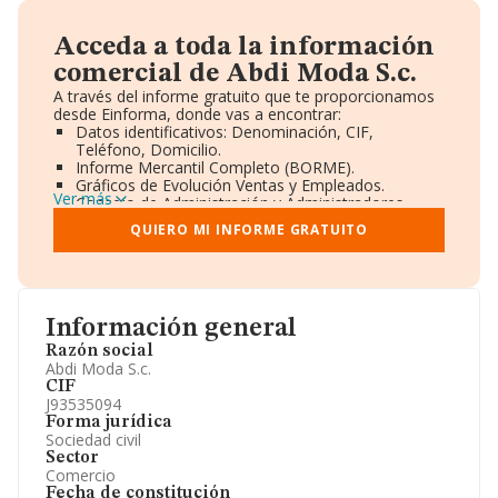
Acceda a toda la información
comercial de Abdi Moda S.c.
A través del informe gratuito que te proporcionamos
desde Einforma, donde vas a encontrar:
Datos identificativos: Denominación, CIF,
Teléfono, Domicilio.
Informe Mercantil Completo (BORME).
Gráficos de Evolución Ventas y Empleados.
Ver más
Consejo de Administración y Administradores.
Directivos y Ejecutivos.
QUIERO MI INFORME GRATUITO
Accionistas.
Participaciones y Vinculaciones en otras empresas.
Artículos de prensa publicados sobre la empresa.
Información oficial y registral complementaria.
Información general
Razón social
Abdi Moda S.c.
CIF
J93535094
Forma jurídica
Sociedad civil
Sector
Comercio
Fecha de constitución