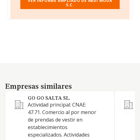
VER INFORME AMPLIADO DE ABDI MODA
S.C.
Empresas similares
Empresas similares
GO GO SALTA SL.
Actividad principal: CNAE:
V
47.71. Comercio al por menor
c
de prendas de vestir en
c
establecimientos
especializados. Actividades