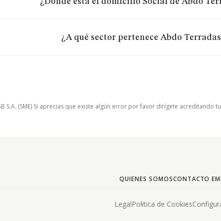
¿Dónde está el domicilio Social de Abdo Terr
¿A qué sector pertenece Abdo Terradas 
.A. (SME) Si aprecias que existe algún error por favor dirígete acreditando t
QUIENES SOMOS
CONTACTO EM
Legal
Politica de Cookies
Configur