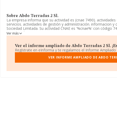
Sobre Abdo Terradas 2 Sl.
La empresa informa que su actividad es (cnae 7490). actividades i
servicios. actividades de gestión y administración. informacion 
Sociedad Limitada. Su actividad CNAE es '%cnae%' con código 749
en mercados exteriores.
Ver más
La compañía
Abdo Terradas 2 S.L
, NIF B66416611, se encuentr
(08012), Barcelona, Cataluña.
Ver el informe ampliado de Abdo Terradas 2 Sl. ¡Es
Regístrate en eInforma y te regalamos el Informe Ampliado
En relación con el sector y disponiendo de los datos de hasta 26.
ámbito nacional alcanza los 11.946 millones de euros y se estima
VER INFORME AMPLIADO DE ABDO TERR
entre todas las empresas es de 453 mil euros. Con el fin de amplia
compañías, la antigüedad desde la constitución es de 18 años. 
empresas es de 4.