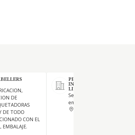
ABELLERS
PERADEJORDI PROYECTOS 
INFORMES SL (EN
LIQUIDACION)
RICACION,
Servicios de consultoría para
CION DE
empresas.
QUETADORAS
BARCELONA
Y DE TODO
ACIONADO CON EL
L EMBALAJE.