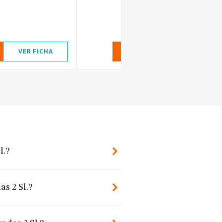
VER FICHA
VER INFORME
VER FIC
l.?
as 2 Sl.?