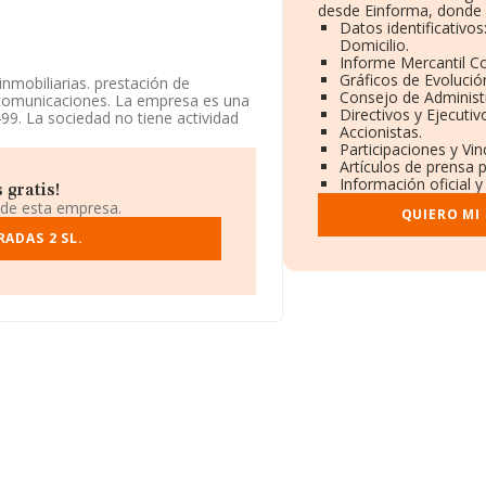
desde Einforma, donde 
Datos identificativo
Domicilio.
Informe Mercantil 
Gráficos de Evoluci
nmobiliarias. prestación de
Consejo de Administ
y comunicaciones. La empresa es una
Directivos y Ejecutiv
9. La sociedad no tiene actividad
Accionistas.
Participaciones y Vi
Artículos de prensa 
a en Calle Abdo Terradas núm. 2,
Información oficial y
 gratis!
 de esta empresa.
QUIERO MI
323 empresas, la facturación en el
 que el promedio de la facturación
ADAS 2 SL.
r la información relativa a las
La media de empleados de las