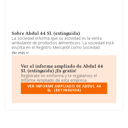
Sobre Abdul 44 Sl. (extinguida)
La sociedad informa que su actividad es la venta
ambulante de productos alimenticios. La sociedad está
inscrita en el Registro Mercantil como Sociedad
Limitada. La actividad de referencia CNAE corresponde
Ver más
a 'Comercio al por menor en establecimientos no
especializados, con predominio en productos
alimenticios, bebidas y tabaco', cuyo Código es 4711.
Ver el informe ampliado de Abdul 44
No realiza actividad de importación y/o exportación.
Sl. (extinguida) ¡Es gratis!
Regístrate en eInforma y te regalamos el
La empresa
Abdul 44 S.L. (extinguida)
, NIF
Informe Ampliado de esta empresa.
B13818158, está situada en Calle Ángel Guimera núm.
VER INFORME AMPLIADO DE ABDUL 44
112 114 Bj 2, (17190), Salt, provincia de Girona,
SL. (EXTINGUIDA)
Cataluña.
En relación con el sector y disponiendo de los datos de
hasta 21.791 empresas, en el ámbito nacional la
facturación alcanza la cifra de 102.271 millones de
euros y la media entre todas las compañías es de 4
millones de euros de ventas. Respecto a la información
de la provincia (hablamos de Girona), en la base de