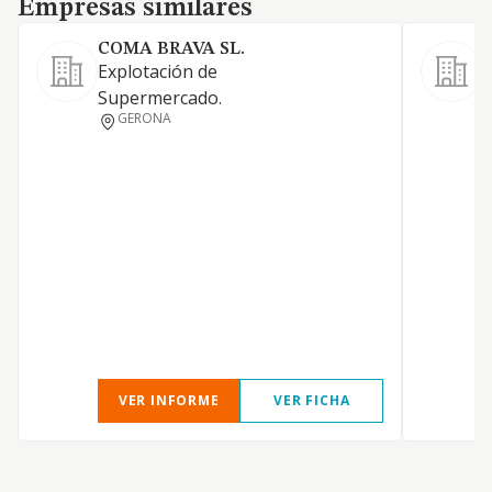
Empresas similares
COMA BRAVA SL.
Explotación de
Supermercado.
L
GERONA
d
b
d
e
p
m
p
c
c
VER INFORME
VER FICHA