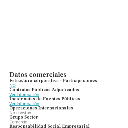
datos INFORMA constan 436 empresas, cuyas ventas
han alcanzado los 338 millones de euros. Con el fin de
ampliar la información relativa a las compañías, los
empleados de media son 19. La antigüedad desde la
constitución es de 13 años.
Datos comerciales
Estructura corporativa - Participaciones
NO
Contratos Públicos Adjudicados
Ver Información
Incidencias de Fuentes Públicas
Ver Información
Operaciones Internacionales
No constan
Grupo Sector
Comercio
Responsabilidad Social Empresarial