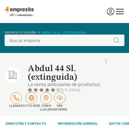
EMPRESITE ESPAÑA
ABDUL 44 SL. (EXTINGUIDA)
Buscar
Abdul 44 Sl.
(extinguida)
La venta ambulante de productos
alimenticios
0
/5
( 0 votos)
LLAMAR
SITIO WEB
CÓMO
VER
LLEGAR
INFORME
DIRECCIÓN Y CONTACTO
INFORMACIÓN GENERAL
DATOS COM