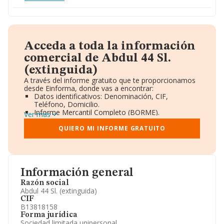
Acceda a toda la información
comercial de Abdul 44 Sl.
(extinguida)
A través del informe gratuito que te proporcionamos
desde Einforma, donde vas a encontrar:
Datos identificativos: Denominación, CIF,
Teléfono, Domicilio.
Informe Mercantil Completo (BORME).
Ver más
Gráficos de Evolución Ventas y Empleados.
Consejo de Administración y Administradores.
QUIERO MI INFORME GRATUITO
Directivos y Ejecutivos.
Accionistas.
Participaciones y Vinculaciones en otras empresas.
Artículos de prensa publicados sobre la empresa.
Información oficial y registral complementaria.
Información general
Razón social
Abdul 44 Sl. (extinguida)
CIF
B13818158
Forma jurídica
Sociedad limitada unipersonal