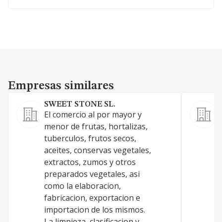
Empresas similares
Empresas similares
SWEET STONE SL.
El comercio al por mayor y
C
menor de frutas, hortalizas,
f
tuberculos, frutos secos,
aceites, conservas vegetales,
extractos, zumos y otros
preparados vegetales, asi
como la elaboracion,
fabricacion, exportacion e
importacion de los mismos.
La limpieza, clasificacion y