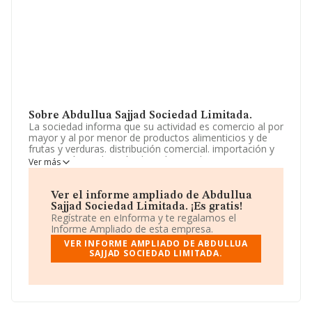
Sobre Abdullua Sajjad Sociedad Limitada.
La sociedad informa que su actividad es comercio al por
mayor y al por menor de productos alimenticios y de
frutas y verduras. distribución comercial. importación y
exportación. realización de todo tipo de construcciones,
Ver más
reparación y reformas. prestación de servicios de
lavandería. prestación de servicios agrícolas. La
empresa está registrada como Sociedad Limitada. Su
Ver el informe ampliado de Abdullua
actividad CNAE es 'Comercio al por menor de frutas y
Sajjad Sociedad Limitada. ¡Es gratis!
hortalizas en establecimientos especializados' con
Regístrate en eInforma y te regalamos el
código 4721. No realiza actividad de importación y/o
Informe Ampliado de esta empresa.
exportación.
VER INFORME AMPLIADO DE ABDULLUA
SAJJAD SOCIEDAD LIMITADA.
En base a la Recomendación 2003/361/CE de la
Comisión, de 6 de mayo de 2003, sobre la definición de
microempresas, pequeñas y medianas empresas, la
compañía se puede calificar como microempresa. Los
empleados se han reducido un 29% y teniendo en