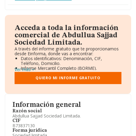
Acceda a toda la información
comercial de Abdullua Sajjad
Sociedad Limitada.
A través del informe gratuito que te proporcionamos
desde Einforma, donde vas a encontrar:
Datos identificativos: Denominación, CIF,
Teléfono, Domicilio.
Informe Mercantil Completo (BORME).
Ver más
Gráficos de Evolución Ventas y Empleados.
Consejo de Administración y Administradores.
QUIERO MI INFORME GRATUITO
Directivos y Ejecutivos.
Accionistas.
Participaciones y Vinculaciones en otras empresas.
Artículos de prensa publicados sobre la empresa.
Información oficial y registral complementaria.
Información general
Razón social
Abdullua Sajjad Sociedad Limitada.
CIF
B73837130
Forma jurídica
Sociedad limitada