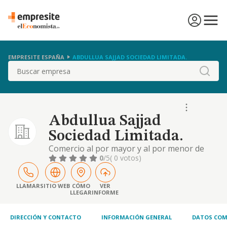
EMPRESITE ESPAÑA
ABDULLUA SAJJAD SOCIEDAD LIMITADA.
Buscar
Abdullua Sajjad
Sociedad Limitada.
Comercio al por mayor y al por menor de
productos alimenticios y de frutas y
0
/5
( 0 votos)
verduras. distribución comercial. importación
y exportación. realización de todo tipo de
construcciones, reparación y reformas.
LLAMAR
SITIO WEB
CÓMO
VER
LLEGAR
INFORME
prestación de servicios de lavandería.
prestación de servicios agrícolas
DIRECCIÓN Y CONTACTO
INFORMACIÓN GENERAL
DATOS COM