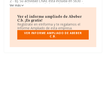
2 - BJ. Su actividad CNAE está incluida en 5630 -
Servicios de bebidas.
Abeber C.b.
está registrada como
Ver más
Comunidad de bienes.
Ver el informe ampliado de Abeber
C.b. ¡Es gratis!
Regístrate en eInforma y te regalamos el
Informe Ampliado de esta empresa.
VER INFORME AMPLIADO DE ABEBER
C.B.