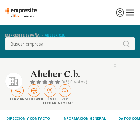
EMPRESITE ESPAÑA
ABEBER C.B.
Buscar
Abeber C.b.
0
/5
( 0 votos)
LLAMAR
SITIO WEB
CÓMO
VER
LLEGAR
INFORME
DIRECCIÓN Y CONTACTO
INFORMACIÓN GENERAL
DATOS COM