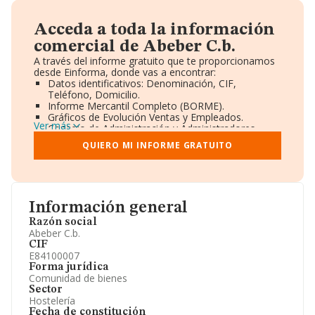
Acceda a toda la información
comercial de Abeber C.b.
A través del informe gratuito que te proporcionamos
desde Einforma, donde vas a encontrar:
Datos identificativos: Denominación, CIF,
Teléfono, Domicilio.
Informe Mercantil Completo (BORME).
Gráficos de Evolución Ventas y Empleados.
Ver más
Consejo de Administración y Administradores.
Directivos y Ejecutivos.
QUIERO MI INFORME GRATUITO
Accionistas.
Participaciones y Vinculaciones en otras empresas.
Artículos de prensa publicados sobre la empresa.
Información oficial y registral complementaria.
Información general
Razón social
Abeber C.b.
CIF
E84100007
Forma jurídica
Comunidad de bienes
Sector
Hostelería
Fecha de constitución