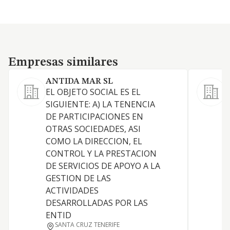
Empresas similares
Empresas similares
ANTIDA MAR SL
EL OBJETO SOCIAL ES EL
A
SIGUIENTE: A) LA TENENCIA
s
DE PARTICIPACIONES EN
L
OTRAS SOCIEDADES, ASI
a
COMO LA DIRECCION, EL
g
CONTROL Y LA PRESTACION
t
DE SERVICIOS DE APOYO A LA
i
GESTION DE LAS
u
ACTIVIDADES
d
DESARROLLADAS POR LAS
a
ENTID
p
SANTA CRUZ TENERIFE
r