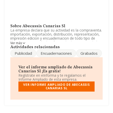
Sobre Abecassis Canarias Sl
La empresa declara que su actividad es la compraventa.
importación, exportación, distribución, representación,
impresión edicion y encuadernacion de todo tipo de
libros, revistas, grabados, fotograbados. La sociedad
Ver más
está registrada como Sociedad Limitada. Su actividad
Actividades relacionadas
CNAE es '%cnae%' con código 6811. La empresa no
Publicidad
Encuadernaciones
Grabados
tiene actividad en mercados exteriores.
La compañía
Abecassis Canarias S.L
, B38543328,
tiene domicilio fiscal en Calle La Rosa núm. 14, (38002),
Ver el informe ampliado de Abecassis
Santa Cruz De Tenerife, Islas Canarias.
Canarias Sl ¡Es gratis!
Regístrate en eInforma y te regalamos el
En relación con el sector y disponiendo de los datos de
Informe Ampliado de esta empresa.
hasta 67.991 empresas, a nivel nacional la facturación
VER INFORME AMPLIADO DE ABECASSIS
asciende a 7.139 millones de euros y se estima que el
CANARIAS SL
promedio de la facturación entre todas las empresas es
de 105 mil euros. Teniendo en cuenta la información
sobre Santa Cruz De Tenerife, en la base de datos de
INFORMA aparecen 1081 empresas, con ventas de 45
millones de euros. Para aportar ulterior información de
interés en el ámbito sectorial, la media de empleados es