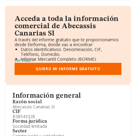
Acceda a toda la información
comercial de Abecassis
Canarias Sl
A través del informe gratuito que te proporcionamos
desde Einforma, donde vas a encontrar:
Datos identificativos: Denominación, CIF,
Teléfono, Domicilio.
Informe Mercantil Completo (BORME).
Ver más
Gráficos de Evolución Ventas y Empleados.
Consejo de Administración y Administradores.
QUIERO MI INFORME GRATUITO
Directivos y Ejecutivos.
Accionistas.
Participaciones y Vinculaciones en otras empresas.
Artículos de prensa publicados sobre la empresa.
Información oficial y registral complementaria.
Información general
Razón social
Abecassis Canarias Sl
CIF
B38543328
Forma jurídica
Sociedad limitada
Sector
Construcción y actividades