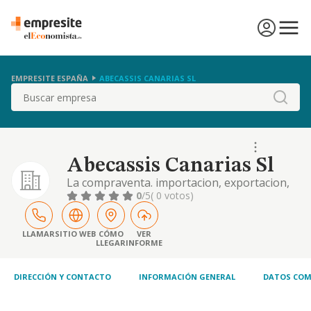
EMPRESITE ESPAÑA
ABECASSIS CANARIAS SL
Buscar
Abecassis Canarias Sl
La compraventa. importacion, exportacion,
distribucion, representacion, impresion
0
/5
( 0 votos)
edicion y encuadernacion de todo tipo de
libros, revistas, grabados, fotograbados.
LLAMAR
SITIO WEB
CÓMO
VER
LLEGAR
INFORME
DIRECCIÓN Y CONTACTO
INFORMACIÓN GENERAL
DATOS COM