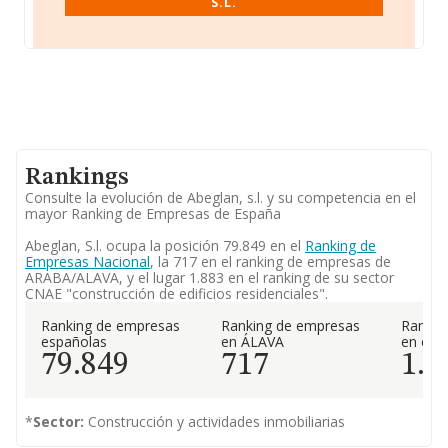
S.L.
Rankings
Consulte la evolución de Abeglan, s.l. y su competencia en el
mayor Ranking de Empresas de España
Abeglan, S.l. ocupa la posición 79.849 en el
Ranking de
Empresas Nacional
, la 717 en el ranking de empresas de
ARABA/ALAVA, y el lugar 1.883 en el ranking de su sector
CNAE "construcción de edificios residenciales".
Ranking de empresas
Ranking de empresas
Rankin
españolas
en ÁLAVA
en el 
79.849
717
1.8
*
Sector:
Construcción y actividades inmobiliarias