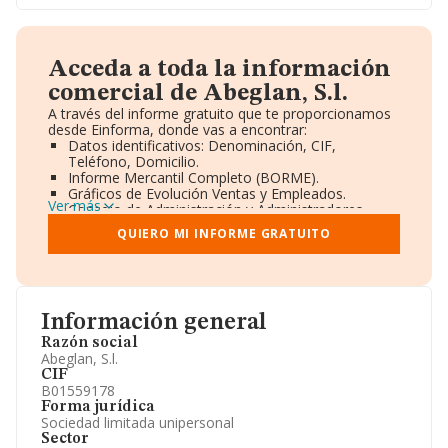
Acceda a toda la información
comercial de Abeglan, S.l.
A través del informe gratuito que te proporcionamos
desde Einforma, donde vas a encontrar:
Datos identificativos: Denominación, CIF,
Teléfono, Domicilio.
Informe Mercantil Completo (BORME).
Gráficos de Evolución Ventas y Empleados.
Ver más
Consejo de Administración y Administradores.
Directivos y Ejecutivos.
QUIERO MI INFORME GRATUITO
Accionistas.
Participaciones y Vinculaciones en otras empresas.
Artículos de prensa publicados sobre la empresa.
Información oficial y registral complementaria.
Información general
Razón social
Abeglan, S.l.
CIF
B01559178
Forma jurídica
Sociedad limitada unipersonal
Sector