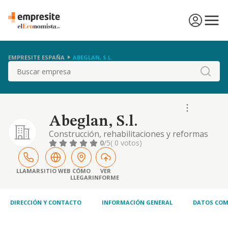
EMPRESITE ESPAÑA
ABEGLAN, S.L.
Buscar
Abeglan, S.l.
Construcción, rehabilitaciones y reformas
0
/5
( 0 votos)
LLAMAR
SITIO WEB
CÓMO
VER
LLEGAR
INFORME
DIRECCIÓN Y CONTACTO
INFORMACIÓN GENERAL
DATOS COM